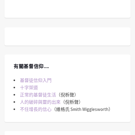
有關基督信仰….
基督徒信仰入門
十字架道
正常的基督徒生活
（倪柝聲）
人的破碎與靈的出來
（倪柝聲）
不住增長的信心
（維格氏 Smith Wigglesworth）