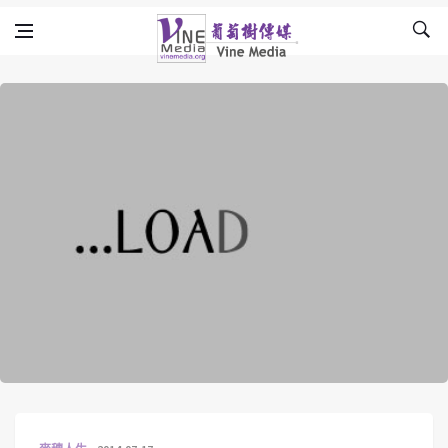
Skip to content
Vine Media
葡萄樹傳媒