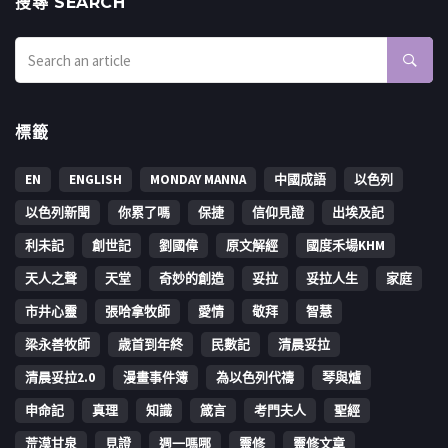
搜㝷 SEARCH
標籤
EN
ENGLISH
MONDAY MANNA
中國成語
以色列
以色列新聞
你累了嗎
保捷
信仰見證
出埃及記
利未記
創世記
劉國偉
原文解經
國度禾場KHM
天人之聲
天堂
奇妙的創造
妥拉
妥拉人生
家庭
市井心靈
張哈拿牧師
愛情
敬拜
智慧
梁永善牧師
歳首到年終
民數記
清晨妥拉
清晨妥拉2.0
漫畫事件簿
為以色列代禱
琴與爐
申命記
真理
知識
箴言
考門夫人
聖經
荒漠甘泉
見證
週一嗎哪
靈修
靈修文章