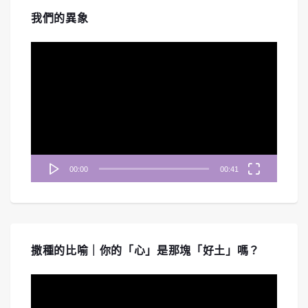
我們的異象
視
訊
播
放
器
00:00
00:41
撒種的比喻｜你的「心」是那塊「好土」嗎？
視
訊