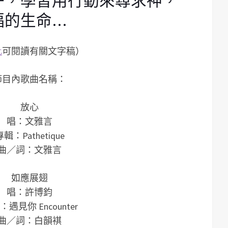
子，學習用行動來尋求神，
福的生命…
此
可閱讀有關文字稿）
節目內歌曲名稱：
放心
唱：文雅言
專輯：Pathetique
曲／詞：文雅言
如應展翅
唱：許博鈞
遇見你 Encounter
曲／詞：白韻褀