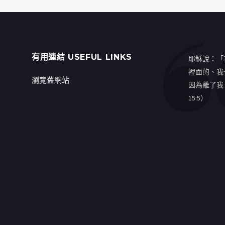
有用連結 USEFUL LINKS
耶穌說：「
裡面的、我
瀏覽舊網站
因為離了我
15:5）