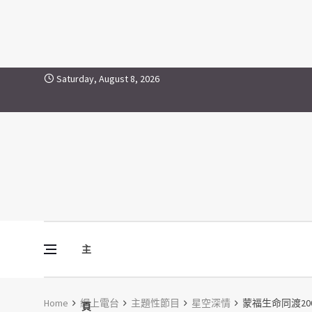
Skip to content
Saturday, August 8, 2026
主
Vine Media
葡萄樹傳媒
Home
網上電台
主題性節目
星空深情
蒙福生命同渡20
頁