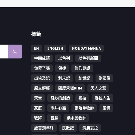
標籤
EN
ENGLISH
MONDAY MANNA
中國成語
以色列
以色列新聞
你累了嗎
保捷
信仰見證
出埃及記
利未記
創世記
劉國偉
原文解經
國度禾場KHM
天人之聲
天堂
奇妙的創造
妥拉
妥拉人生
家庭
市井心靈
張哈拿牧師
愛情
敬拜
智慧
梁永善牧師
歳首到年終
民數記
清晨妥拉