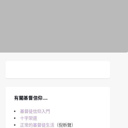
有關基督信仰….
基督徒信仰入門
十字架道
正常的基督徒生活
（倪柝聲）