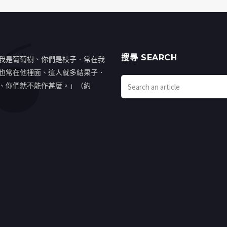
搜㝷 SEARCH
我是葡萄樹、你們是枝子．常在我
也常在他裡面、這人就多結果子．
、你們就不能作甚麼。」（約