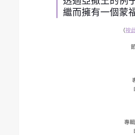
透過亞撒王的例
繼而擁有一個蒙
（
按
專輯：