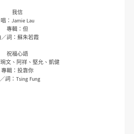
我信
唱：Jamie Lau
專輯：但
曲／詞：蘇朱若霞
祝福心語
i、琬文、阿祥、堅允、凱健
專輯：投靠你
／詞：Tsing Fung