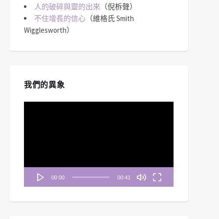
人的破碎與靈的出來
（倪柝聲）
不住增長的信心
（維格氏 Smith
Wigglesworth）
我們的異象
視
訊
播
放
器
00:00
00:41