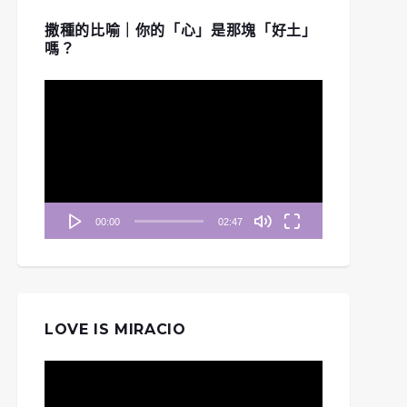
撒種的比喻｜你的「心」是那塊「好土」
嗎？
視
訊
播
放
器
00:00
02:47
LOVE IS MIRACIO
視
訊