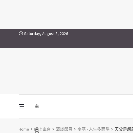
Skip to content
Saturday, August 8, 2026
主
Vine Media
葡萄樹傳媒
Home
網上電台
清談節目
麥基 - 人生多面睇
天父是嚴
頁