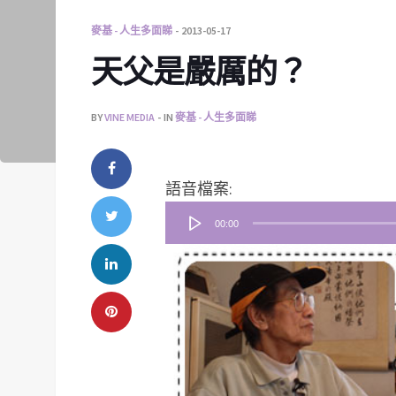
麥基 - 人生多面睇
2013-05-17
天父是嚴厲的？
BY
VINE MEDIA
IN
麥基 - 人生多面睇
音
語音檔案:
訊
00:00
播
放
器