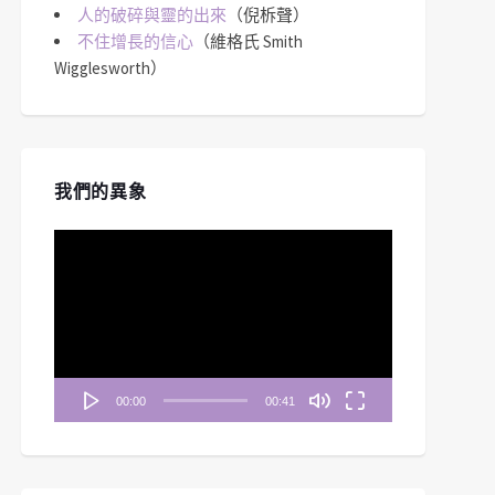
人的破碎與靈的出來
（倪柝聲）
不住增長的信心
（維格氏 Smith
Wigglesworth）
我們的異象
視
訊
播
放
器
00:00
00:41