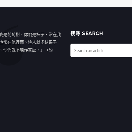
搜㝷 SEARCH
我是葡萄樹、你們是枝子．常在我
也常在他裡面、這人就多結果子．
、你們就不能作甚麼。」（約