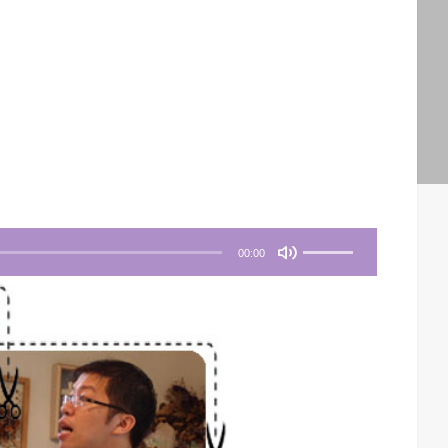
使
00:00
用
向
上
/
向
下
鍵