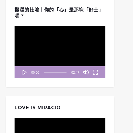
撒種的比喻｜你的「心」是那塊「好土」
嗎？
視
訊
播
放
器
00:00
02:47
LOVE IS MIRACIO
視
訊