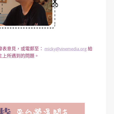
以
提
高
或
降
低
音
發表意見，或電郵至：
micky@vinemedia.org
給
量
生上所遇到的問題。
。