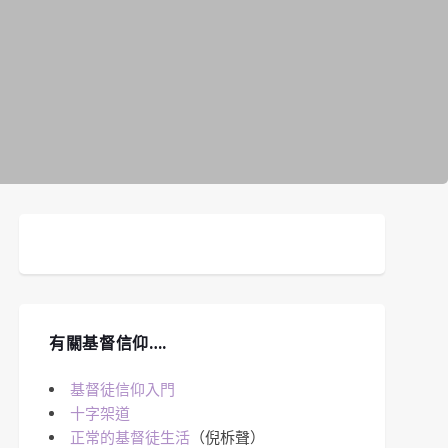
有關基督信仰….
基督徒信仰入門
十字架道
正常的基督徒生活
（倪柝聲）