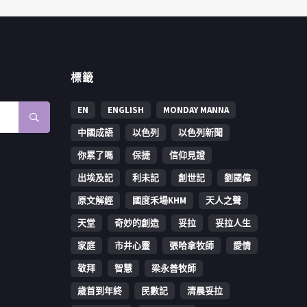
標籤
EN
ENGLISH
MONDAY MANNA
中國成語
以色列
以色列新聞
你累了嗎
保捷
信仰見證
出埃及記
利未記
創世記
劉國偉
原文解經
國度禾場KHM
天人之聲
天堂
奇妙的創造
妥拉
妥拉人生
家庭
市井心靈
張哈拿牧師
愛情
敬拜
智慧
梁永善牧師
歳首到年終
民數記
清晨妥拉