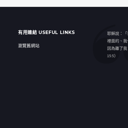
有用連結 USEFUL LINKS
耶穌說：「
裡面的、我
瀏覽舊網站
因為離了我
15:5）