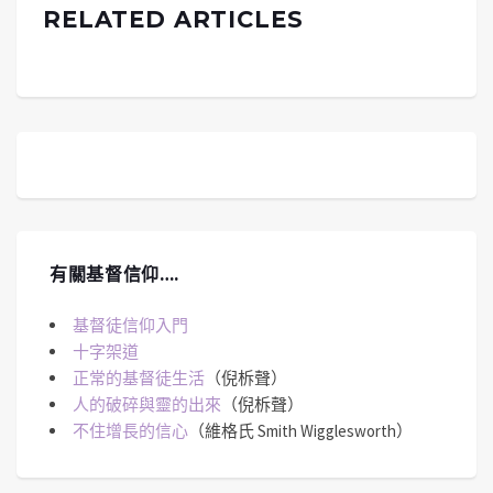
RELATED ARTICLES
有關基督信仰….
基督徒信仰入門
十字架道
正常的基督徒生活
（倪柝聲）
人的破碎與靈的出來
（倪柝聲）
不住增長的信心
（維格氏 Smith Wigglesworth）