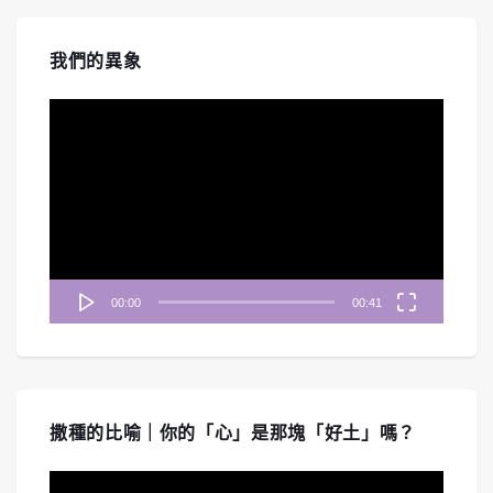
我們的異象
視
訊
播
放
器
00:00
00:41
撒種的比喻｜你的「心」是那塊「好土」嗎？
視