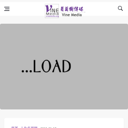
Skip to content
Vine Media
葡萄樹傳媒