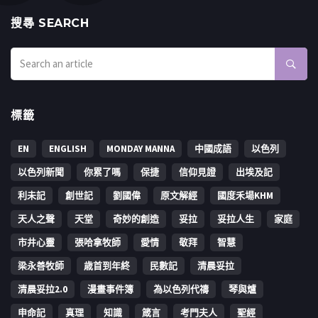
搜㝷 SEARCH
標籤
EN
ENGLISH
MONDAY MANNA
中國成語
以色列
以色列新聞
你累了嗎
保捷
信仰見證
出埃及記
利未記
創世記
劉國偉
原文解經
國度禾場KHM
天人之聲
天堂
奇妙的創造
妥拉
妥拉人生
家庭
市井心靈
張哈拿牧師
愛情
敬拜
智慧
梁永善牧師
歳首到年終
民數記
清晨妥拉
清晨妥拉2.0
漫畫事件簿
為以色列代禱
琴與爐
申命記
真理
知識
箴言
考門夫人
聖經