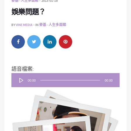
麥基 - 人生多面睇
2013-01-18
娛樂問題？
BY
VINE MEDIA
IN
麥基 - 人生多面睇
音
語音檔案:
訊
00:00
00:00
播
放
器