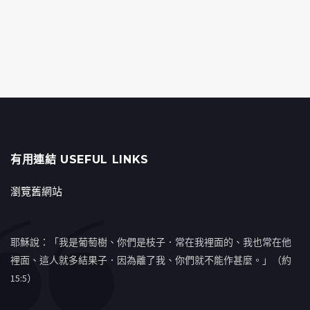
有用連結 USEFUL LINKS
瀏覽舊網站
耶穌說：「我是葡萄樹、你們是枝子．常在我裡面的、我也常在他
裡面、這人就多結果子．因為離了我、你們就不能作甚麼。」（約
15:5）