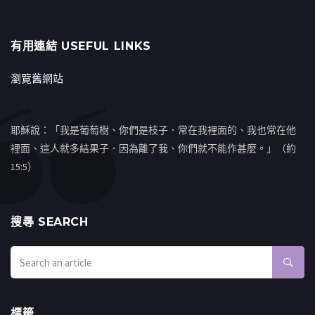
有用連結 USEFUL LINKS
瀏覽舊網站
耶穌說：「我是葡萄樹、你們是枝子．常在我裡面的、我也常在他
裡面、這人就多結果子．因為離了我、你們就不能作甚麼。」（約
15:5）
搜㝷 SEARCH
標籤