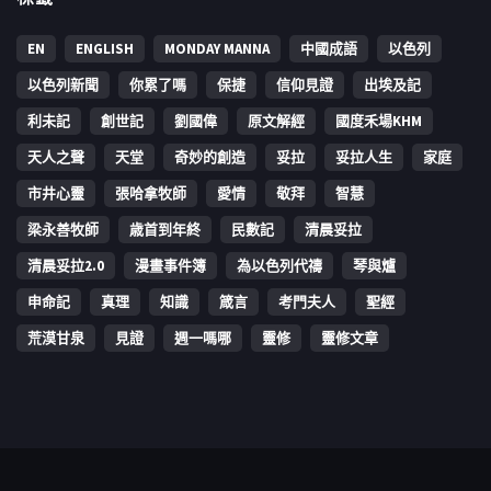
EN
ENGLISH
MONDAY MANNA
中國成語
以色列
以色列新聞
你累了嗎
保捷
信仰見證
出埃及記
利未記
創世記
劉國偉
原文解經
國度禾場KHM
天人之聲
天堂
奇妙的創造
妥拉
妥拉人生
家庭
市井心靈
張哈拿牧師
愛情
敬拜
智慧
梁永善牧師
歳首到年終
民數記
清晨妥拉
清晨妥拉2.0
漫畫事件簿
為以色列代禱
琴與爐
申命記
真理
知識
箴言
考門夫人
聖經
荒漠甘泉
見證
週一嗎哪
靈修
靈修文章