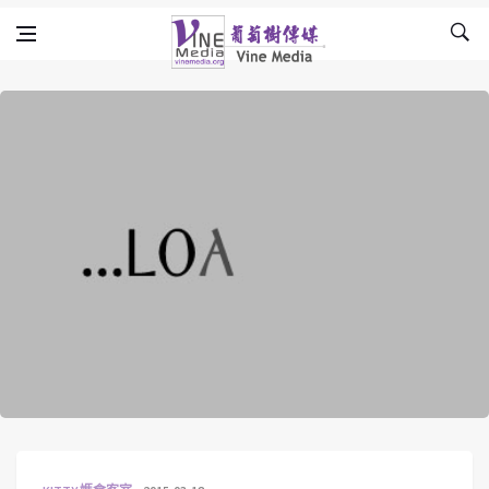
Skip to content
Vine Media
葡萄樹傳媒