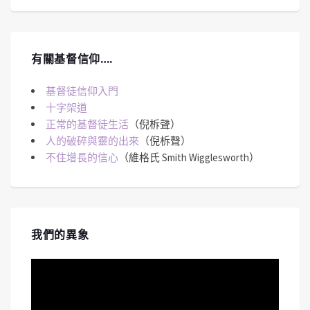
有關基督信仰….
基督徒信仰入門
十字架道
正常的基督徒生活
（倪柝聲）
人的破碎與靈的出來
（倪柝聲）
不住增長的信心
（維格氏 Smith Wigglesworth）
我們的異象
視
訊
播