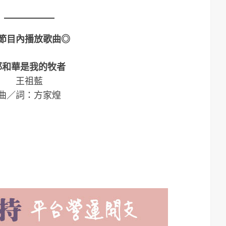
節目內播放歌曲◎
耶和華是我的牧者
王祖藍
曲／詞：方家煌