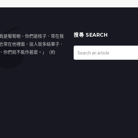
搜㝷 SEARCH
我是葡萄樹、你們是枝子．常在我
也常在他裡面、這人就多結果子．
、你們就不能作甚麼。」（約