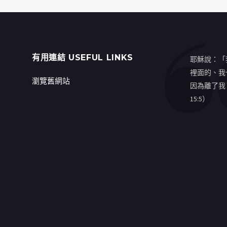
有用連結 USEFUL LINKS
耶穌說：「
裡面的、我
瀏覽舊網站
因為離了我
15:5）