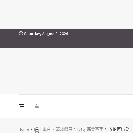
Skip to content
Saturday, August 8, 2026
主
Vine Media
葡萄樹傳媒
Home
網上電台
清談節目
Kitty 媽會客室
收拾再出發
頁