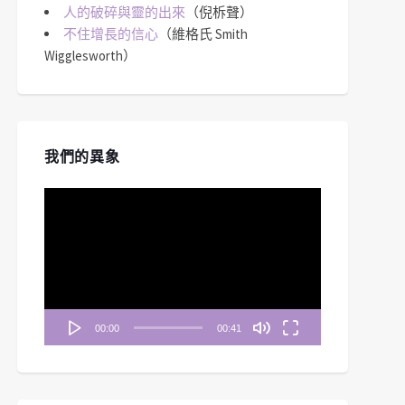
人的破碎與靈的出來
（倪柝聲）
不住增長的信心
（維格氏 Smith
Wigglesworth）
我們的異象
視
訊
播
放
器
00:00
00:41