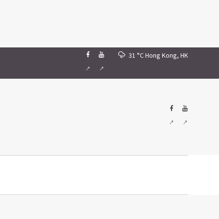
31 °C
Hong Kong, HK