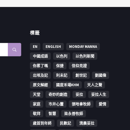
標籤
EN
ENGLISH
MONDAY MANNA
中國成語
以色列
以色列新聞
你累了嗎
保捷
信仰見證
出埃及記
利未記
創世記
劉國偉
原文解經
國度禾場KHM
天人之聲
天堂
奇妙的創造
妥拉
妥拉人生
家庭
市井心靈
張哈拿牧師
愛情
敬拜
智慧
梁永善牧師
歳首到年終
民數記
清晨妥拉