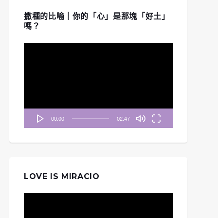
撒種的比喻｜你的「心」是那塊「好土」
嗎？
視
訊
播
放
器
00:00
02:47
LOVE IS MIRACIO
視
訊