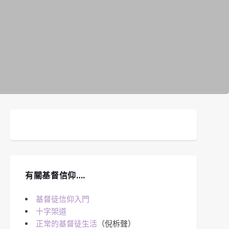
有關基督信仰….
基督徒信仰入門
十字架道
正常的基督徒生活
（倪柝聲）