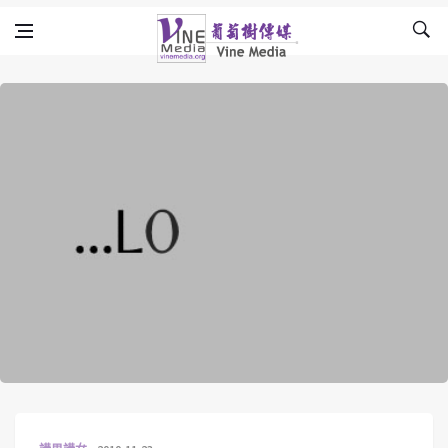
Skip to content
Vine Media
葡萄樹傳媒