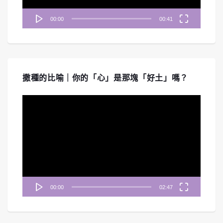
00:00
00:41
撒種的比喻｜你的「心」是那塊「好土」嗎？
視
訊
播
放
器
00:00
02:47