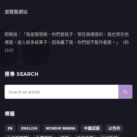
瀏覽舊網站
耶穌說：「我是葡萄樹、你們是枝子．常在我裡面的、我也常在他
裡面、這人就多結果子．因為離了我、你們就不能作甚麼。」（約
15:5）
搜㝷 SEARCH
標籤
EN
ENGLISH
MONDAY MANNA
中國成語
以色列