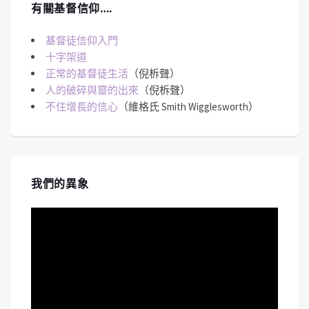
有關基督信仰….
基督徒信仰入門
十字架道
正常的基督徒生活
（倪柝聲）
人的破碎與靈的出來
（倪柝聲）
不住增長的信心
（維格氏 Smith Wigglesworth）
我們的異象
視
訊
播
放
器