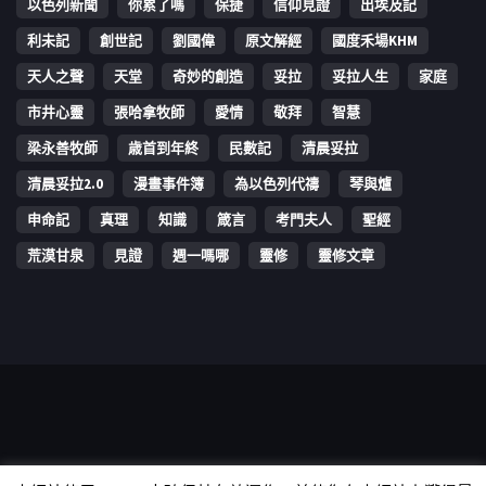
以色列新聞
你累了嗎
保捷
信仰見證
出埃及記
利未記
創世記
劉國偉
原文解經
國度禾場KHM
天人之聲
天堂
奇妙的創造
妥拉
妥拉人生
家庭
市井心靈
張哈拿牧師
愛情
敬拜
智慧
梁永善牧師
歳首到年終
民數記
清晨妥拉
清晨妥拉2.0
漫畫事件簿
為以色列代禱
琴與爐
申命記
真理
知識
箴言
考門夫人
聖經
荒漠甘泉
見證
週一嗎哪
靈修
靈修文章
Copyright © 2006-2026 The Vine Media Organization Limited. All