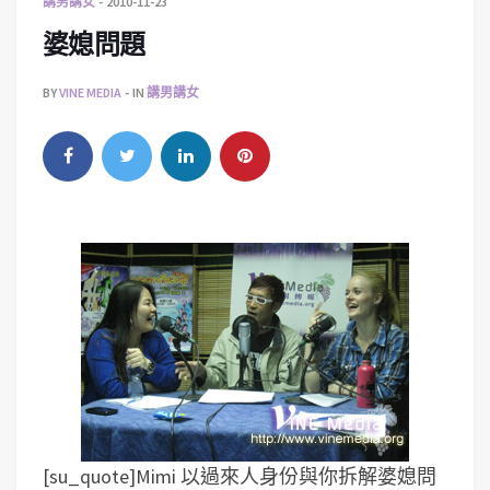
講男講女
2010-11-23
婆媳問題
BY
VINE MEDIA
IN
講男講女
[su_quote]Mimi 以過來人身份與你拆解婆媳問