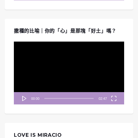
撒種的比喻｜你的「心」是那塊「好土」嗎？
視
訊
播
放
器
00:00
02:47
LOVE IS MIRACIO