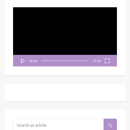
視
訊
播
放
器
00:00
07:00