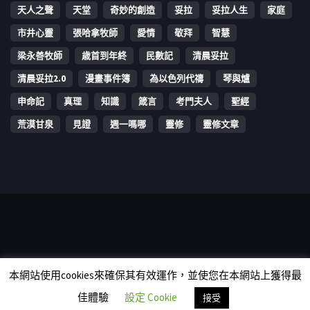
天人之聲
天堂
奇妙的創造
妥拉
妥拉人生
家庭
市井心靈
張哈拿牧師
愛情
敬拜
智慧
梁永善牧師
歳首到年終
民數記
清晨妥拉
清晨妥拉2.0
漫畫事件簿
為以色列代禱
琴與爐
申命記
真理
知識
箴言
考門夫人
聖經
荒漠甘泉
見證
週一嗎哪
靈修
靈修文章
Copyright © 2006-2026 The Vine Media Organization Limited. All
本網站使用cookies來確保其有效運作，並使您在本網站上獲得最
rights reserved.
佳體驗
設定 Cookie
接受