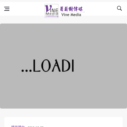
Skip to content
Vine Media
葡萄樹傳媒