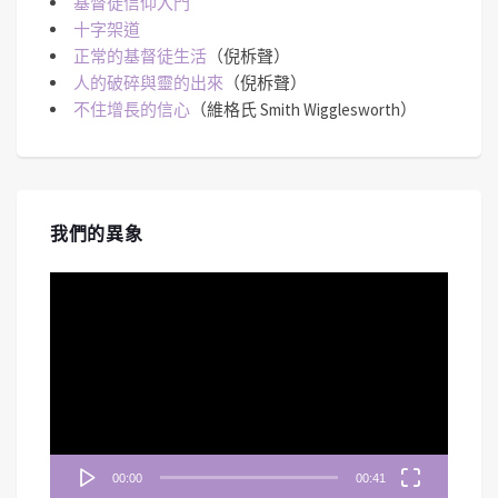
基督徒信仰入門
十字架道
正常的基督徒生活
（倪柝聲）
人的破碎與靈的出來
（倪柝聲）
不住增長的信心
（維格氏 Smith Wigglesworth）
我們的異象
視
訊
播
放
器
00:00
00:41