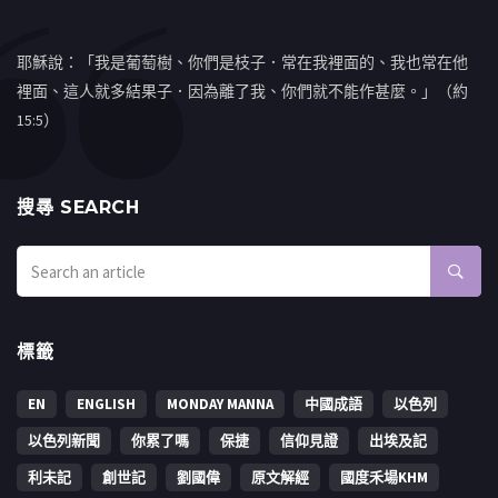
耶穌說：「我是葡萄樹、你們是枝子．常在我裡面的、我也常在他
裡面、這人就多結果子．因為離了我、你們就不能作甚麼。」（約
15:5）
搜㝷 SEARCH
標籤
EN
ENGLISH
MONDAY MANNA
中國成語
以色列
以色列新聞
你累了嗎
保捷
信仰見證
出埃及記
利未記
創世記
劉國偉
原文解經
國度禾場KHM