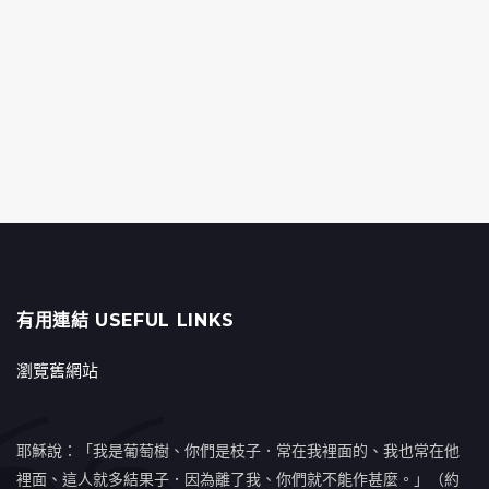
有用連結 USEFUL LINKS
瀏覽舊網站
耶穌說：「我是葡萄樹、你們是枝子．常在我裡面的、我也常在他
裡面、這人就多結果子．因為離了我、你們就不能作甚麼。」（約