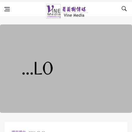
Skip to content
Vine Media
葡萄樹傳媒