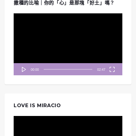
撒種的比喻｜你的「心」是那塊「好土」嗎？
視
訊
播
放
器
00:00
02:47
LOVE IS MIRACIO
視
訊
播