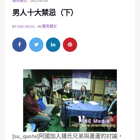
講男講女
2011-05-03
男人十大禁忌（下）
BY
VINE MEDIA
IN
講男講女
[su_quote]阿國加入鍾氏兄弟與蘆蘆的討論，