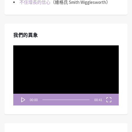
不住增長的信心
（維格氏 Smith Wigglesworth）
我們的異象
視
訊
播
放
器
00:00
00:41