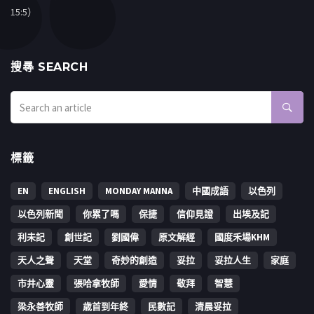
15:5）
搜㝷 SEARCH
標籤
EN
ENGLISH
MONDAY MANNA
中國成語
以色列
以色列新聞
你累了嗎
保捷
信仰見證
出埃及記
利未記
創世記
劉國偉
原文解經
國度禾場KHM
天人之聲
天堂
奇妙的創造
妥拉
妥拉人生
家庭
市井心靈
張哈拿牧師
愛情
敬拜
智慧
梁永善牧師
歳首到年終
民數記
清晨妥拉