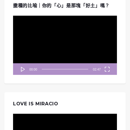
撒種的比喻｜你的「心」是那塊「好土」嗎？
視
訊
播
放
器
00:00
02:47
LOVE IS MIRACIO
視
訊