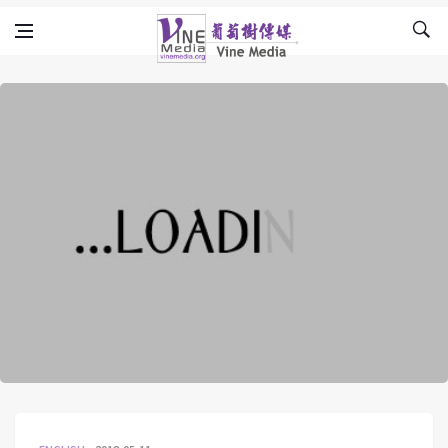
Skip to content
Vine Media
葡萄樹傳媒