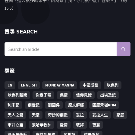
裡面、這人就多結果子．因為離了我、你們就不能作甚麼。」（約
15:5）
搜㝷 SEARCH
標籤
EN
ENGLISH
MONDAY MANNA
中國成語
以色列
以色列新聞
你累了嗎
保捷
信仰見證
出埃及記
利未記
創世記
劉國偉
原文解經
國度禾場KHM
天人之聲
天堂
奇妙的創造
妥拉
妥拉人生
家庭
市井心靈
張哈拿牧師
愛情
敬拜
智慧
梁永善牧師
歳首到年終
民數記
清晨妥拉