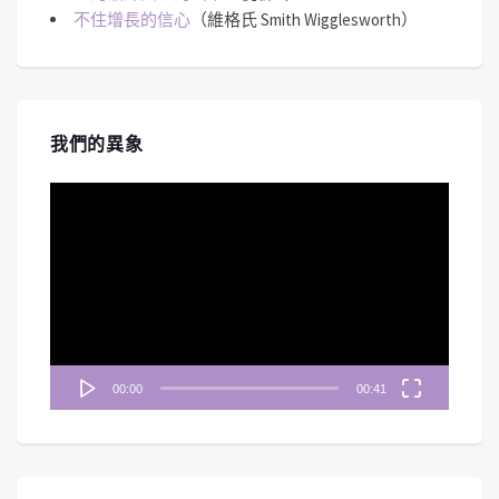
不住增長的信心
（維格氏 Smith Wigglesworth）
我們的異象
視
訊
播
放
器
00:00
00:41