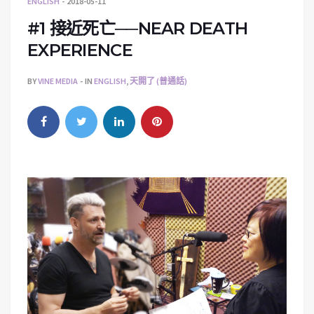
ENGLISH
2018-05-11
#1 接近死亡──NEAR DEATH
EXPERIENCE
BY
VINE MEDIA
IN
ENGLISH
,
天開了 (普通話)