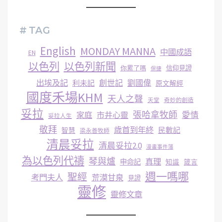
# TAG
English
MONDAY MANNA
中國成語
EN
以色列
以色列新聞
你累了嗎
信仰見證
保捷
出埃及記
創世記
劉國偉
利未記
原文解經
國度禾場KHM
天人之聲
天堂
奇妙的創造
妥拉
張哈拿牧師
家庭
市井心靈
愛情
妥拉人生
敬拜
歳首到年終
民數記
智慧
梁永善牧師
清晨妥拉
清晨妥拉2.0
漫畫事件簿
為以色列代禱
琴與爐
真理
申命記
知識
箴言
週一嗎哪
聖經
考門夫人
荒漠甘泉
見證
靈修
靈修文章