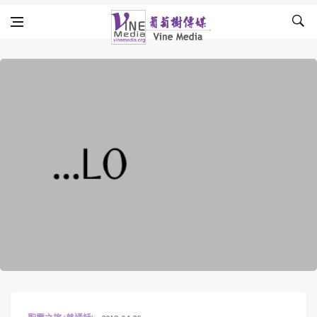
Skip to content
Vine Media
葡萄樹傳媒