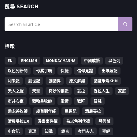
搜㝷 SEARCH
標籤
EN
ENGLISH
MONDAY MANNA
中國成語
以色列
以色列新聞
你累了嗎
保捷
信仰見證
出埃及記
利未記
創世記
劉國偉
原文解經
國度禾場KHM
天人之聲
天堂
奇妙的創造
妥拉
妥拉人生
家庭
市井心靈
張哈拿牧師
愛情
敬拜
智慧
梁永善牧師
歳首到年終
民數記
清晨妥拉
清晨妥拉2.0
漫畫事件簿
為以色列代禱
琴與爐
申命記
真理
知識
箴言
考門夫人
聖經