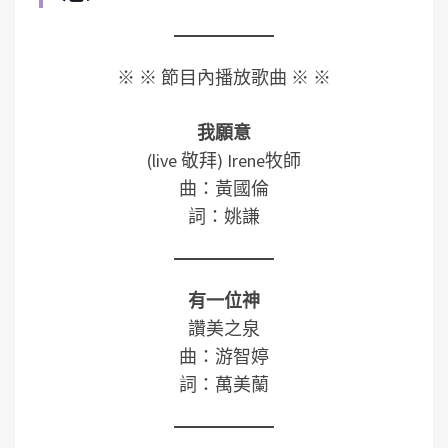
※ ※ 節目內播放歌曲 ※ ※
我願意
(live 敬拜) Irene牧師
曲：黃國倫
詞：姚謙
有一位神
讚美之泉
曲：游智婷
詞：萬美蘭