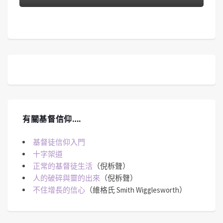
有關基督信仰….
基督徒信仰入門
十字架道
正常的基督徒生活
（倪柝聲）
人的破碎與靈的出來
（倪柝聲）
不住增長的信心
（維格氏 Smith Wigglesworth）