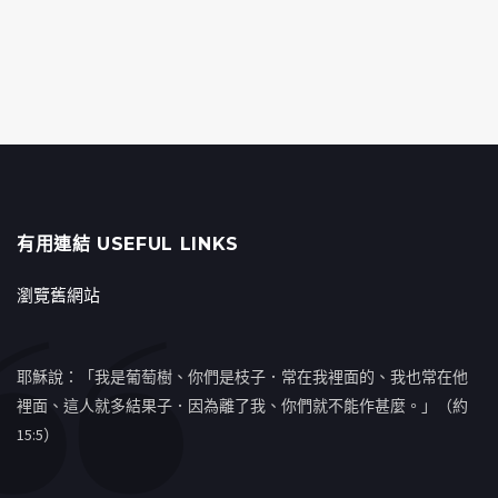
有用連結 USEFUL LINKS
瀏覽舊網站
耶穌說：「我是葡萄樹、你們是枝子．常在我裡面的、我也常在他
裡面、這人就多結果子．因為離了我、你們就不能作甚麼。」（約
15:5）