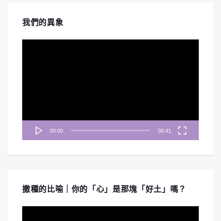
我們的異象
視
訊
播
放
器
00:00
00:41
撒種的比喻｜你的「心」是那塊「好土」嗎？
視