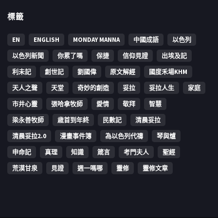
標籤
EN
ENGLISH
MONDAY MANNA
中國成語
以色列
以色列新聞
你累了嗎
保捷
信仰見證
出埃及記
利未記
創世記
劉國偉
原文解經
國度禾場KHM
天人之聲
天堂
奇妙的創造
妥拉
妥拉人生
家庭
市井心靈
張哈拿牧師
愛情
敬拜
智慧
梁永善牧師
歳首到年終
民數記
清晨妥拉
清晨妥拉2.0
漫畫事件簿
為以色列代禱
琴與爐
申命記
真理
知識
箴言
考門夫人
聖經
荒漠甘泉
見證
週一嗎哪
靈修
靈修文章