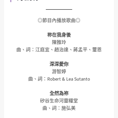
◎節目內播放歌曲◎
祢在我身後
陳雅玲
曲、詞：江庭宜、趙治達、蔣孟平、璽恩
深深愛你
游智婷
曲、詞：Robert & Lea Sutanto
全然為祢
矽谷生命河靈糧堂
曲、詞：施弘美