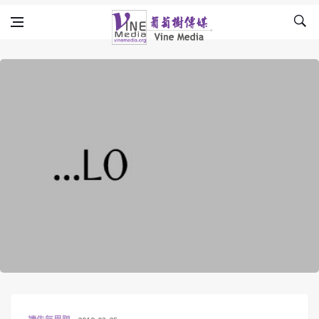
Skip to content
Vine Media
葡萄樹傳媒