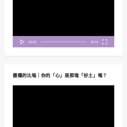
播
放
器
00:00
00:41
撒種的比喻｜你的「心」是那塊「好土」嗎？
視
訊
播
放
器