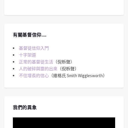
有關基督信仰….
基督徒信仰入門
十字架道
正常的基督徒生活
（倪柝聲）
人的破碎與靈的出來
（倪柝聲）
不住增長的信心
（維格氏 Smith Wigglesworth）
我們的異象
視
訊