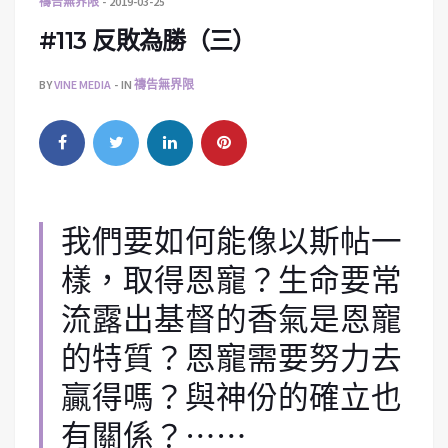
禱告無界限
2019-03-25
#113 反敗為勝（三）
BY
VINE MEDIA
IN
禱告無界限
我們要如何能像以斯帖一
樣，取得恩寵？生命要常
流露出基督的香氣是恩寵
的特質？恩寵需要努力去
贏得嗎？與神份的確立也
有關係？⋯⋯