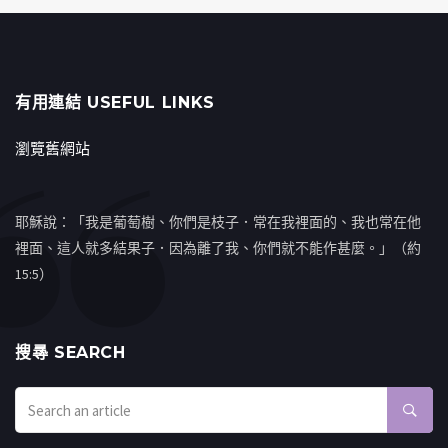
有用連結 USEFUL LINKS
瀏覽舊網站
耶穌說：「我是葡萄樹、你們是枝子．常在我裡面的、我也常在他
裡面、這人就多結果子．因為離了我、你們就不能作甚麼。」（約
15:5）
搜㝷 SEARCH