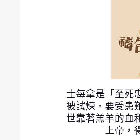
士每拿是「至死
被試煉．要受患
世靠著羔羊的血
上帝，