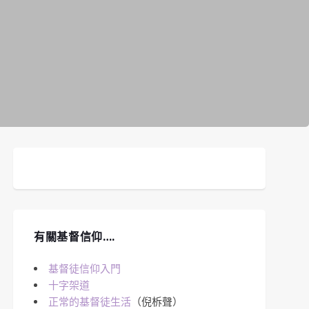
有關基督信仰….
基督徒信仰入門
十字架道
正常的基督徒生活
（倪柝聲）