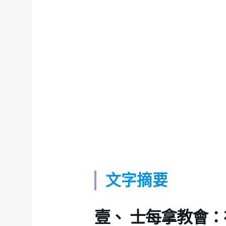
文字摘要
壹、 士每拿教會