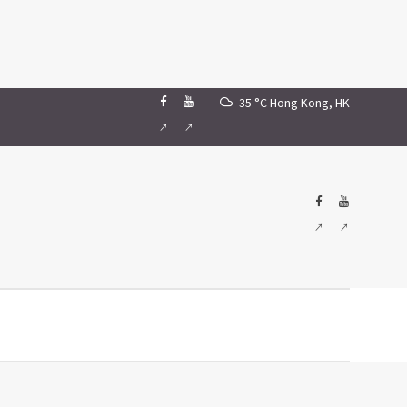
35 °C
Hong Kong, HK