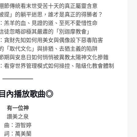
棚節傳統看末世受苦十天的真正屬靈含意
被提」的躺平迷思，誰才是真正的得勝者？
：羔羊的血、見證的道、至死不愛惜性命
信徒忽略卻極其嚴肅的「別迦摩教會」
：貪財先知如何用美女與偶像設下惡毒陷害
的「取代文化」與排猶、去猶主義的陷阱
節期與安息日如何悄悄被異教太陽神文化摻雜
：看穿世界管理模式如何操控、階級化教會體制
目內播放歌曲◎
有一位神
讚美之泉
曲：游智婷
詞：萬美蘭