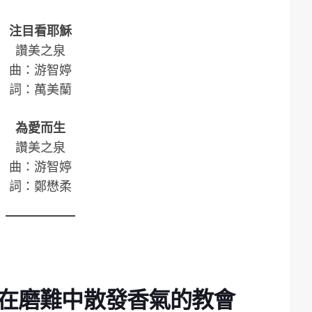
注目看耶穌
讚美之泉
曲：游智婷
詞：萬美蘭
為愛而生
讚美之泉
曲：游智婷
詞：鄭懋柔
：在磨難中散發香氣的教會