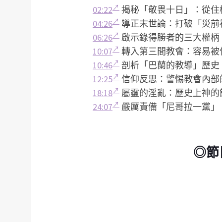
02:22
揭秘「敬畏十日」：從住
04:26
導正末世論：打破「災前
06:26
啟示錄得勝者的三大權柄
10:07
轉入第三間教會：容易被
10:46
剖析「巴蘭的教導」歷史
12:25
信仰反思：警惕教會內部
18:18
屬靈的淫亂：歷史上神的
24:07
嚴厲責備「尼哥拉一黨」
◎節