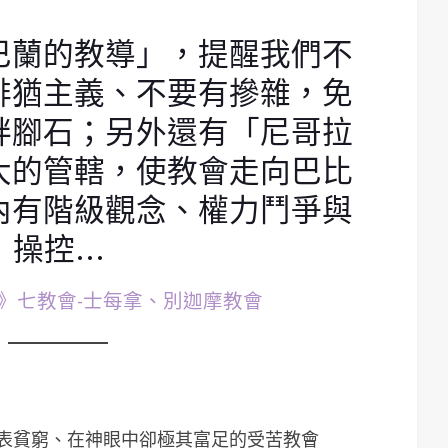
巴蘭的教導」，提醒我們不
排猶主義、不要有摻雜，免
絆腳石；另外還有「尼哥拉
大的管轄，使教會走向巴比
內有階級觀念、權力鬥爭與
操控…
啟示錄》七教會-士每拿、別迦摩教會
表貧窮、在神眼中卻極其富足的受苦教會