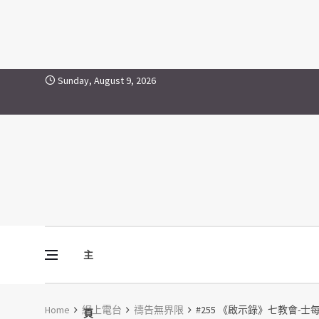
Skip to content
Sunday, August 9, 2026
主
Vine Media
葡萄樹傳媒
Home
網上電台
禱告無界限
#255 《啟示錄》七教會
頁