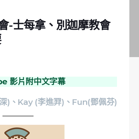
教會-士每拿、別迦摩教會
要
ube 影片附中文字幕
深)、Kay (李進羿)、Fun(鄧佩芬)