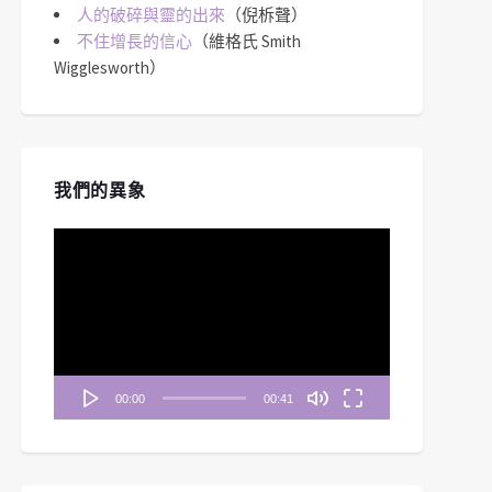
人的破碎與靈的出來
（倪柝聲）
不住增長的信心
（維格氏 Smith
Wigglesworth）
我們的異象
視
訊
播
放
器
00:00
00:41