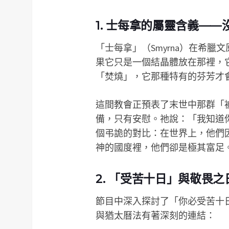
1. 士每拿的屬靈含義——
「士每拿」（Smyrna）在希
果它只是一個結晶體放在那裡，
「焚燒」，它那種特有的芬芳才
這間教會正預表了末世中那群「
備，只有安慰。祂說：「我知道
個弔詭的對比：在世界上，他們
神的國度裡，他們卻是極其富足
2. 「受苦十日」與敬畏之日（
節目中深入探討了「你必受苦十
與猶太曆法有著深刻的連結：