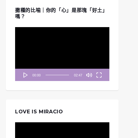
撒種的比喻｜你的「心」是那塊「好土」
嗎？
視
訊
播
放
器
00:00
02:47
LOVE IS MIRACIO
視
訊