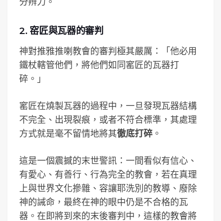
分辨力。
2. 窑匠與瓦器的審判
神對推雅推喇教會的審判極其嚴厲：「他必用
鐵杖轄管他們，將他們如同窰匠的瓦器打
碎。」
窰匠在燒製瓦器的過程中，一旦發現瓦器結構
不完全、出現裂痕，或者不符合標準，其處理
方式就是毫不留情地將其
徹底打碎
。
這是一個震撼的末世警訊：一間看似有信心、
有愛心、有善行、行為完全的教會，若在真理
上與世界文化摻雜、容讓耶洗別的教導、廢除
神的誡命，最終在神的眼中仍是不合格的瓦
器。在即將到來的末後審判中，這樣的教會將