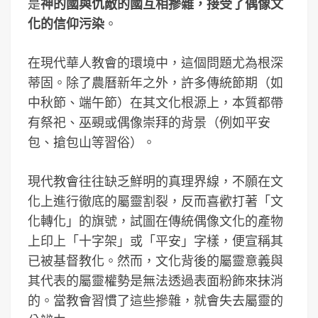
是
神的國與仇敵的國互相摻雜，接受了偶像文
化的信仰污染
。
在現代華人教會的環境中，這個問題尤為根深
蒂固。除了農曆新年之外，許多傳統節期（如
中秋節、端午節）在其文化根源上，本質都帶
有祭祀、巫覡或偶像崇拜的背景（例如平安
包、搶包山等習俗）。
現代教會往往缺乏鮮明的真理界線，不願在文
化上進行徹底的屬靈割裂，反而喜歡打著「文
化轉化」的旗號，試圖在傳統偶像文化的產物
上印上「十字架」或「平安」字樣，便宣稱其
已被基督教化。然而，文化背後的屬靈意義與
其代表的屬靈權勢是無法透過表面粉飾來抹消
的。當教會習慣了這些摻雜，就會失去屬靈的