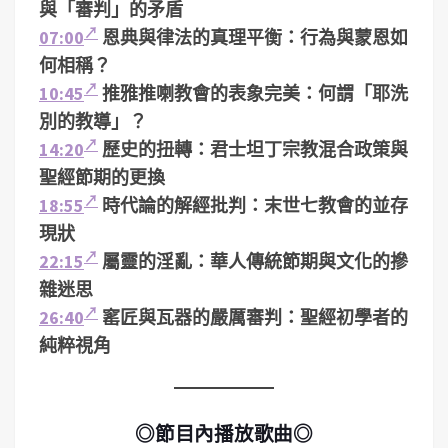
與「審判」的矛盾
07:00
恩典與律法的真理平衡：行為與蒙恩如
何相稱？
10:45
推雅推喇教會的表象完美：何謂「耶洗
別的教導」？
14:20
歷史的扭轉：君士坦丁宗教混合政策與
聖經節期的更換
18:55
時代論的解經批判：末世七教會的並存
現狀
22:15
屬靈的淫亂：華人傳統節期與文化的摻
雜迷思
26:40
窰匠與瓦器的嚴厲審判：聖經初學者的
純粹視角
◎節目內播放歌曲◎