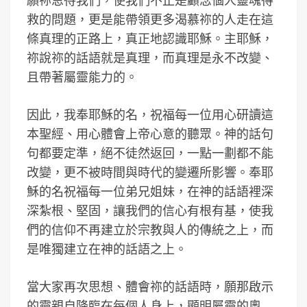
願祢恩待我們，使我們不止是顧念個人靈魂得
救的問題，更是能帶領更多渴慕祢的人走在這
條真理的正路上，真正地認識耶穌。主耶穌，
祢說祢的話語就是真理，而真理是永不改變、
且帶著屬靈能力的。
因此，我奉耶穌的名，祝福每一位用心研讀這
本聖經、用心體會上帝心意的聽眾。神的話句
句都要定準，絕不徒然返回，一點一劃都不能
改變，更不被時間與時代的變遷所影響。奉耶
穌的名祝福每一位弟兄姐妹，在神的話語裡深
深紮根、堅固，讓我們的信心有根有基，使我
們的信仰不再建立於宗教與人的傳統之上，而
是唯獨建立在神的話語之上。
當大家再次思想、體會祢的話語時，願那啟示
的靈親自降臨在每個人身上，顯明屬靈的奧