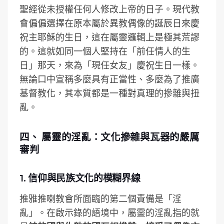
聖經從未授權任何人修改上帝的日子。現代教
會偏偏選擇在原本屬於異教偶像的誕辰日來慶
祝主耶穌的生日，這在屬靈邏輯上是極其荒謬
的。這就如同一個人堅持在「前任情人的生
日」那天，來為「現任女友」慶祝生日一樣。
無論口中宣稱多麼具有正當性、多麼為了推廣
基督教化，其本質都是一種對真理的摻雜與扭
亂。
四、 屬靈的淫亂：文化摻雜與瓦器的嚴厲
審判
1. 信仰與民族文化的模糊界線
推雅推喇教會所面臨的第二個責備是「淫
亂」。在啟示錄的語境中，屬靈的淫亂指的就