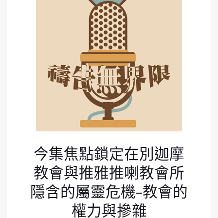
今集焦點鎖定在別迦摩
教會與推雅推喇教會所
隱含的屬靈危機–教會的
權力與摻雜