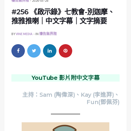
禱告無界限
2026-05-28
#256 《啟示錄》七教會-別迦摩、
推雅推喇｜中文字幕｜文字摘要
BY
VINE MEDIA
IN
禱告無界限
YouTube 影片附中文字幕
主持：Sam (陶偉深)、Kay (李進羿)、
Fun(鄧佩芬)