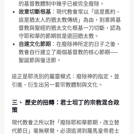
的基督教體制中幾乎已被完全廢除。
故意切斷根基
：現代教會常以「這是舊約、
這是猶太人的猶太教傳統」為由，刻意將基
督教與聖經的猶太文化根基一刀切斷，認為
守耶和華的節期就是退回猶太教。
自建文化節期
：在廢除神所定的日子之後，
教會自行建立了兩個基督教的核心節期──
聖誕節與復活節。
這正是耶洗別的屬靈模式：廢除神的指定，並
引進、衍生出另一套宗教體制與文化。
三、 歷史的扭轉：君士坦丁的宗教混合政
策
現代教會之所以對「廢除耶和華節期、改立替
代節日」毫無察覺，必須追溯到羅馬皇帝君士