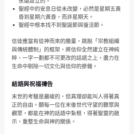
永遠設立的。
聖經中的安息日從未改變，必然是星期五黃
昏到星期六黃昏，而非星期天。
聖經中根本找不到聖誕節與復活節。
信徒應當有從神而來的膽量，跳脫「宗教組織
與傳統體制」的框架，將信仰全然建立在神純
粹、一字一劃都不可更改的話語之上，盡力在
生命中剔除一切文化與信仰的摻雜。
結語與祝福禱告
末世的考驗是嚴峻的，但真理卻能叫人得著真
正的自由。願每一位在末後世代守望的聽眾與
觀眾，都能在神的話語中紮根，得著聖靈的啟
示，重整生命與神的關係。