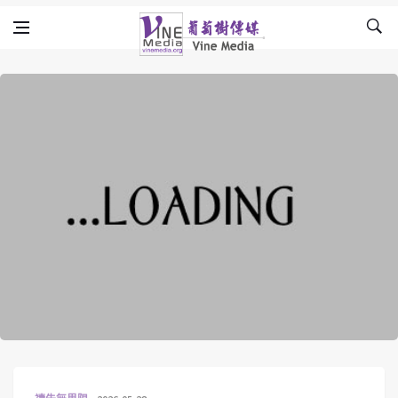
Skip to content
Vine Media
葡萄樹傳媒