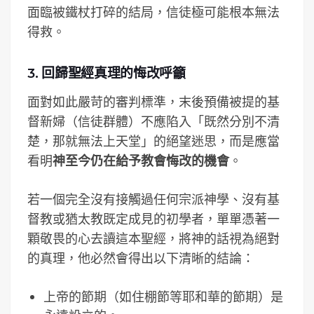
面臨被鐵杖打碎的結局，信徒極可能根本無法
得救。
3. 回歸聖經真理的悔改呼籲
面對如此嚴苛的審判標準，末後預備被提的基
督新婦（信徒群體）不應陷入「既然分別不清
楚，那就無法上天堂」的絕望迷思，而是應當
看明
神至今仍在給予教會悔改的機會
。
若一個完全沒有接觸過任何宗派神學、沒有基
督教或猶太教既定成見的初學者，單單憑著一
顆敬畏的心去讀這本聖經，將神的話視為絕對
的真理，他必然會得出以下清晰的結論：
上帝的節期（如住棚節等耶和華的節期）是