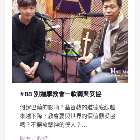
#88 別迦摩教會－軟弱與妥協
何謂巴蘭的影响？基督教的道德底線越
來越下降？教會要與世界的價值觀妥協
嗎？不要攻擊神的僕人？…
收看／收聽