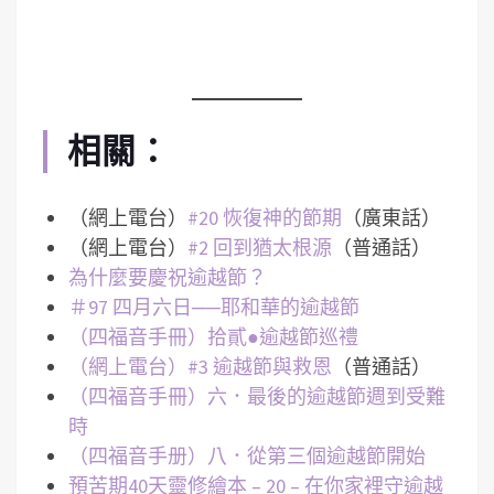
相關：
（網上電台）
#20 恢復神的節期
（廣東話）
（網上電台）
#2 回到猶太根源
（普通話）
為什麼要慶祝逾越節？
＃97 四月六日──耶和華的逾越節
（四福音手冊）拾貳●逾越節巡禮
（網上電台）#3 逾越節與救恩
（普通話）
（四福音手冊）六．最後的逾越節週到受難
時
（四福音手册）八．從第三個逾越節開始
預苦期40天靈修繪本 – 20 – 在你家裡守逾越