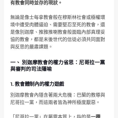
有教會同時並存的現狀。
無論是像士每拿教會般在穆斯林社會或極權環
境中遭受肉體逼迫、需要堅忍至死的教會，還
是像別迦摩、推雅推喇教會般面臨內部真理妥
協的教會，都是末後世代的信徒必須共同面對
與反思的嚴肅課題。
一、 別迦摩教會的權力省思：尼哥拉一黨
與審判的司法隱喻
1. 教會體制內的權力遊戲
別迦摩教會內隱含著兩大危機：巴蘭的教導與
尼哥拉一黨，而這兩者皆為神所極度厭惡。
「尼哥拉一黨」在屬靈本質上，指的是
一種