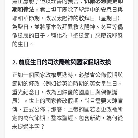
這正應驗了但以理書的預言：
仇敵必想變更節
期和律法
。君士坦丁廢除了聖經中的安息日與
耶和華節期，改以太陽神的敬拜日（星期日）
為聖日，並將原本敬拜異教太陽神、冬至等偶
像誕辰的日子，轉化為「聖誕節」來慶祝耶穌
的生日。
2. 前度生日的司法隱喻與國家假期改換
正如一個國家政權更迭時，必然會公佈假期與
節期的修改（例如從英治時期的英女皇生日、
重光紀念日，改為回歸後的國慶日與偶像誕
辰）。世上的國家修改假期，尚且需要大肆宣
傳、正式公佈；那麼，上帝的國若要更改祂所
定的萬代節期，整本聖經、包含新約，為何從
未提過半字？