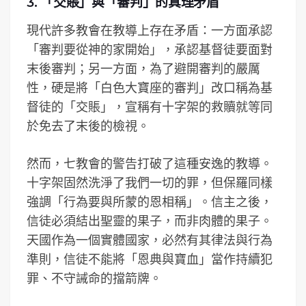
3. 「交賬」與「審判」的真理矛盾
現代許多教會在教導上存在矛盾：一方面承認
「審判要從神的家開始」，承認基督徒要面對
末後審判；另一方面，為了避開審判的嚴厲
性，硬是將「白色大寶座的審判」改口稱為基
督徒的「交賬」，宣稱有十字架的救贖就等同
於免去了末後的檢視。
然而，七教會的警告打破了這種安逸的教導。
十字架固然洗淨了我們一切的罪，但保羅同樣
強調「行為要與所蒙的恩相稱」。信主之後，
信徒必須結出聖靈的果子，而非肉體的果子。
天國作為一個實體國家，必然有其律法與行為
準則，信徒不能將「恩典與寶血」當作持續犯
罪、不守誡命的擋箭牌。