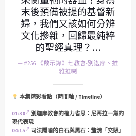
末後預備被提的基督新
婦，我們又該如何分辨
文化摻雜，回歸最純粹
的聖經真理？…
— #256 《啟示錄》七教會-別迦摩、推
雅推喇
本集精彩看點（時間軸 / Timeline）
01:30
別迦摩教會的權力省思：尼哥拉一黨的
現代表現
04:15
司法隱喻的白石與黑石：釐清「交賬」