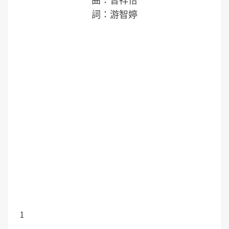
曲：曾祥怡
詞：游智婷
1