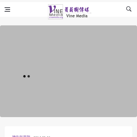
Skip to content
Vine Media
葡萄樹傳媒