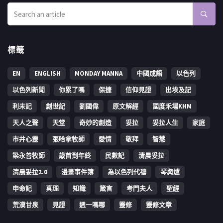
標籤
EN
ENGLISH
MONDAY MANNA
中國成語
以色列
以色列新聞
你累了嗎
保捷
信仰見證
出埃及記
利未記
創世記
劉國偉
原文解經
國度禾場KHM
天人之聲
天堂
奇妙的創造
妥拉
妥拉人生
家庭
市井心靈
張哈拿牧師
愛情
敬拜
智慧
梁永善牧師
歳首到年終
民數記
清晨妥拉
清晨妥拉2.0
漫畫事件簿
為以色列代禱
琴與爐
申命記
真理
知識
箴言
考門夫人
聖經
荒漠甘泉
見證
週一嗎哪
靈修
靈修文章