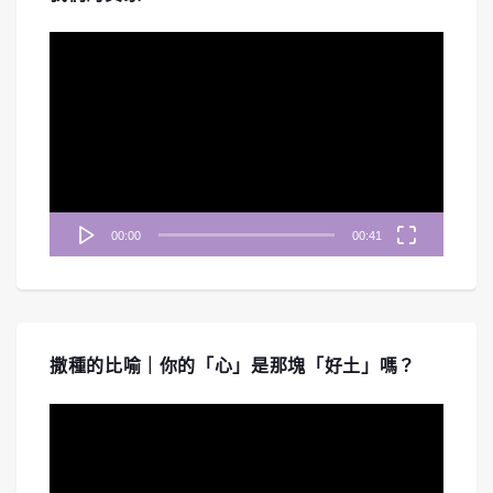
視
訊
播
放
器
00:00
00:41
撒種的比喻｜你的「心」是那塊「好土」嗎？
視
訊
播