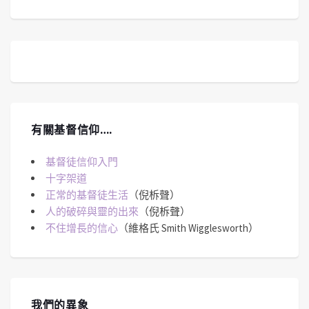
有關基督信仰….
基督徒信仰入門
十字架道
正常的基督徒生活
（倪柝聲）
人的破碎與靈的出來
（倪柝聲）
不住增長的信心
（維格氏 Smith Wigglesworth）
我們的異象