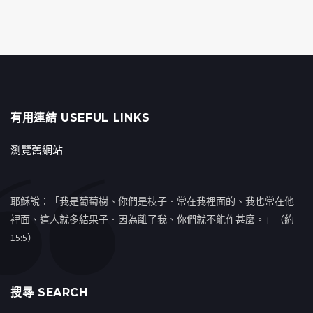
有用連結 USEFUL LINKS
瀏覽舊網站
耶穌說：「我是葡萄樹、你們是枝子．常在我裡面的、我也常在他
裡面、這人就多結果子．因為離了我、你們就不能作甚麼。」（約
15:5）
搜㝷 SEARCH