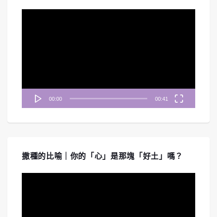
視
訊
播
放
器
00:00
00:41
撒種的比喻｜你的「心」是那塊「好土」嗎？
視
訊
播
放