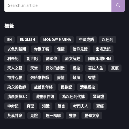
標籤
EN
ENGLISH
MONDAY MANNA
中國成語
以色列
以色列新聞
你累了嗎
保捷
信仰見證
出埃及記
利未記
創世記
劉國偉
原文解經
國度禾場KHM
天人之聲
天堂
奇妙的創造
妥拉
妥拉人生
家庭
市井心靈
張哈拿牧師
愛情
敬拜
智慧
梁永善牧師
歳首到年終
民數記
清晨妥拉
清晨妥拉2.0
漫畫事件簿
為以色列代禱
琴與爐
申命記
真理
知識
箴言
考門夫人
聖經
荒漠甘泉
見證
週一嗎哪
靈修
靈修文章