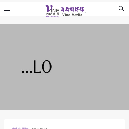
Skip to content
Vine Media
葡萄樹傳媒