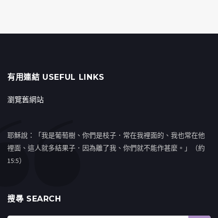
有用連結 USEFUL LINKS
瀏覽舊網站
耶穌說：「我是葡萄樹、你們是枝子．常在我裡面的、我也常在他
裡面、這人就多結果子．因為離了我、你們就不能作甚麼。」（約
15:5）
搜㝷 SEARCH