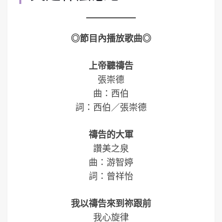
◎節目內播放歌曲◎
上帝聽禱告
張崇德
曲：西伯
詞：西伯／張崇德
禱告的大軍
讚美之泉
曲：游智婷
詞：曾祥怡
我以禱告來到祢跟前
我心旋律