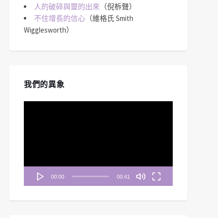
人的破碎與靈的出來
（倪柝聲）
不住增長的信心
（維格氏 Smith
Wigglesworth）
我們的異象
視
訊
播
放
器
00:00
00:41