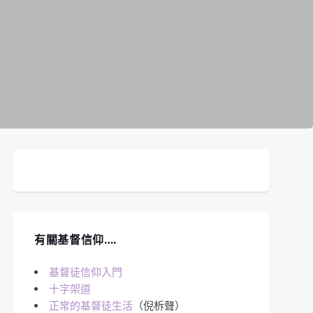
有關基督信仰….
基督徒信仰入門
十字架道
正常的基督徒生活
（倪柝聲）