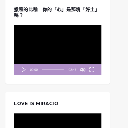
撒種的比喻｜你的「心」是那塊「好土」
嗎？
視
訊
播
放
器
00:00
02:47
LOVE IS MIRACIO
視
訊