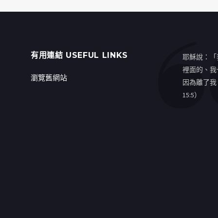
有用連結 USEFUL LINKS
耶穌說：「
裡面的、我
瀏覽舊網站
因為離了我
15:5）