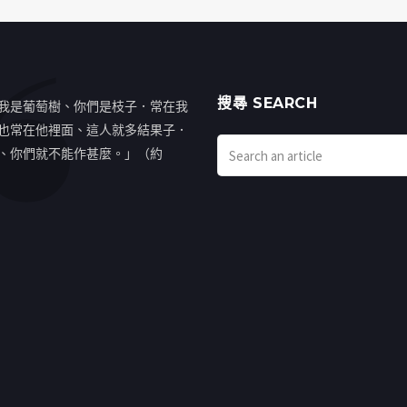
搜㝷 SEARCH
我是葡萄樹、你們是枝子．常在我
也常在他裡面、這人就多結果子．
、你們就不能作甚麼。」（約