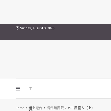
Skip to content
Sunday, August 9, 2026
主
Vine Media
葡萄樹傳媒
Home
網上電台
禱告無界限
#79 屬靈人（上）
頁