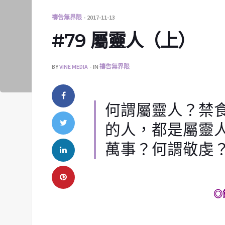
禱告無界限
2017-11-13
#79 屬靈人（上）
BY
VINE MEDIA
IN
禱告無界限
何謂屬靈人？禁
的人，都是屬靈
萬事？何謂敬虔
◎