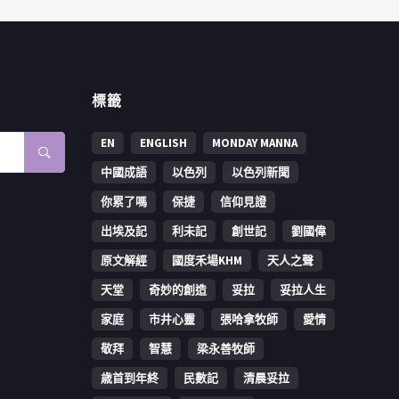
標籤
EN
ENGLISH
MONDAY MANNA
中國成語
以色列
以色列新聞
你累了嗎
保捷
信仰見證
出埃及記
利未記
創世記
劉國偉
原文解經
國度禾場KHM
天人之聲
天堂
奇妙的創造
妥拉
妥拉人生
家庭
市井心靈
張哈拿牧師
愛情
敬拜
智慧
梁永善牧師
歳首到年終
民數記
清晨妥拉