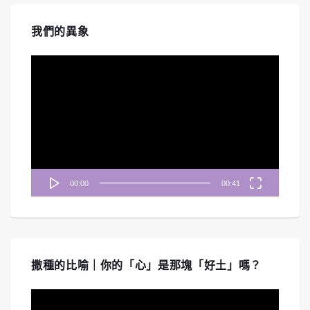
我們的異象
視
訊
播
放
器
00:00
00:41
撒種的比喻｜你的「心」是那塊「好土」嗎？
視