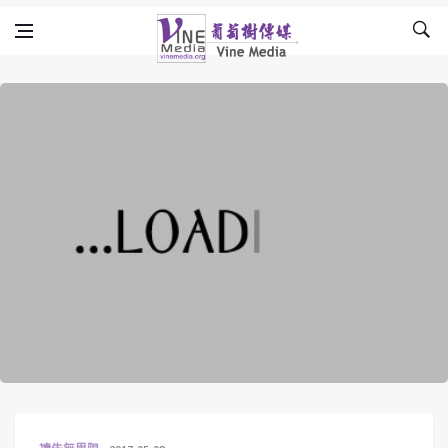
Skip to content
Vine Media
葡萄樹傳媒