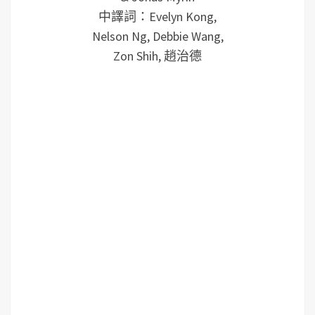
中譯詞：Evelyn Kong,
Nelson Ng, Debbie Wang,
Zon Shih, 趙治德