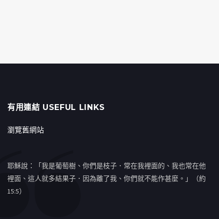
有用連結 USEFUL LINKS
瀏覽舊網站
耶穌說：「我是葡萄樹、你們是枝子．常在我裡面的、我也常在他
裡面、這人就多結果子．因為離了我、你們就不能作甚麼。」（約
15:5）