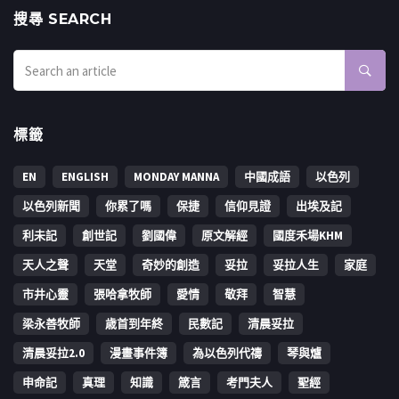
搜㝷 SEARCH
標籤
EN
ENGLISH
MONDAY MANNA
中國成語
以色列
以色列新聞
你累了嗎
保捷
信仰見證
出埃及記
利未記
創世記
劉國偉
原文解經
國度禾場KHM
天人之聲
天堂
奇妙的創造
妥拉
妥拉人生
家庭
市井心靈
張哈拿牧師
愛情
敬拜
智慧
梁永善牧師
歳首到年終
民數記
清晨妥拉
清晨妥拉2.0
漫畫事件簿
為以色列代禱
琴與爐
申命記
真理
知識
箴言
考門夫人
聖經