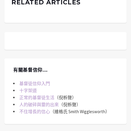
RELATED ARTICLES
有關基督信仰….
基督徒信仰入門
十字架道
正常的基督徒生活
（倪柝聲）
人的破碎與靈的出來
（倪柝聲）
不住增長的信心
（維格氏 Smith Wigglesworth）