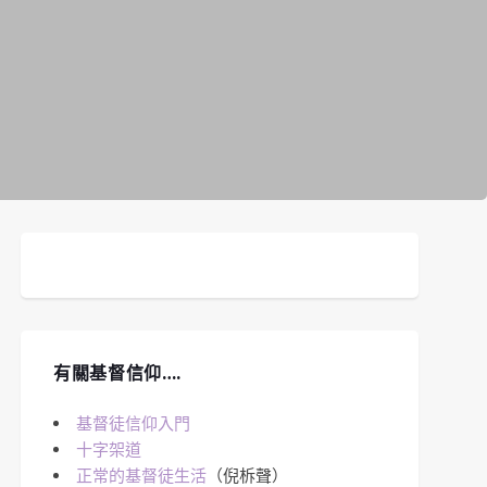
有關基督信仰….
基督徒信仰入門
十字架道
正常的基督徒生活
（倪柝聲）