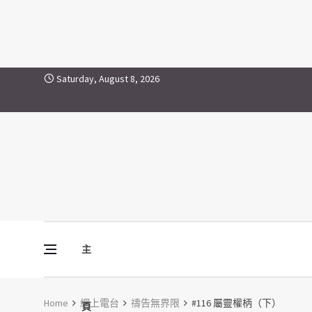
Skip to content
Saturday, August 8, 2026
主
Vine Media
葡萄樹傳媒
Home
網上電台
禱告無界限
#116 屬靈權柄（下）
頁