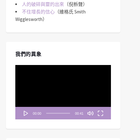
人的破碎與靈的出來
（倪柝聲）
不住增長的信心
（維格氏 Smith
Wigglesworth）
我們的異象
視
訊
播
放
器
00:00
00:41