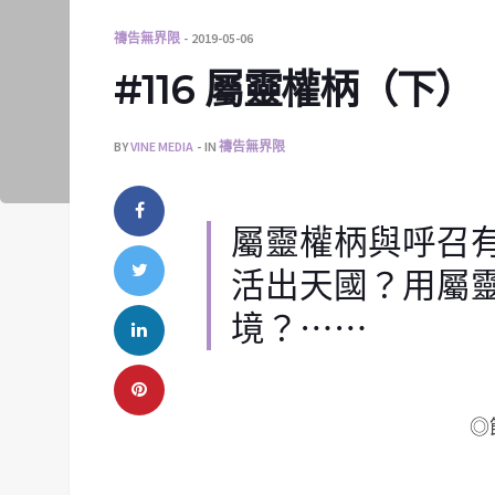
禱告無界限
2019-05-06
#116 屬靈權柄（下）
BY
VINE MEDIA
IN
禱告無界限
屬靈權柄與呼召
活出天國？用屬
境？⋯⋯
◎