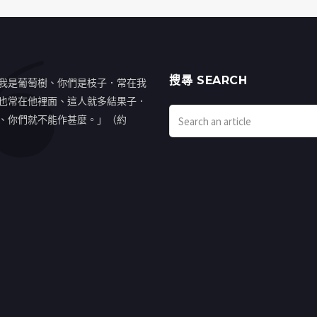
搜㝷 SEARCH
我是葡萄樹、你們是枝子．常在我
也常在他裡面、這人就多結果子．
、你們就不能作甚麼。」（約