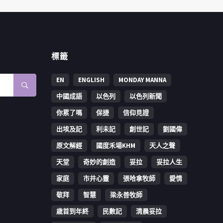
標籤
EN
ENGLISH
MONDAY MANNA
中國成語
以色列
以色列新聞
你累了嗎
保捷
信仰見證
出埃及記
利未記
創世記
劉國偉
原文解經
國度禾場KHM
天人之聲
天堂
奇妙的創造
妥拉
妥拉人生
家庭
市井心靈
張哈拿牧師
愛情
敬拜
智慧
梁永善牧師
歳首到年終
民數記
清晨妥拉