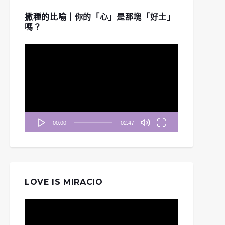
撒種的比喻｜你的「心」是那塊「好土」
嗎？
視
訊
播
放
器
00:00
02:47
LOVE IS MIRACIO
視
訊