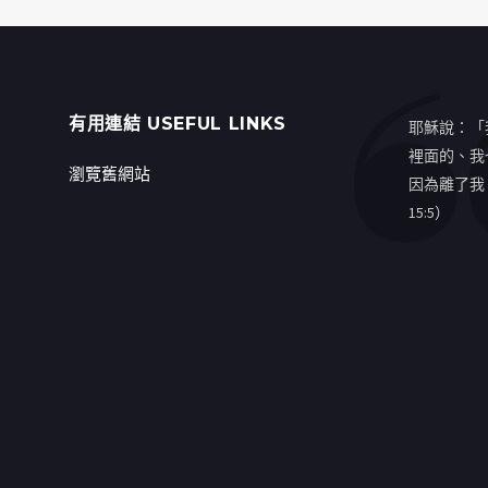
有用連結 USEFUL LINKS
耶穌說：「
裡面的、我
瀏覽舊網站
因為離了我
15:5）