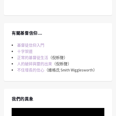
有關基督信仰….
基督徒信仰入門
十字架道
正常的基督徒生活
（倪柝聲）
人的破碎與靈的出來
（倪柝聲）
不住增長的信心
（維格氏 Smith Wigglesworth）
我們的異象
視