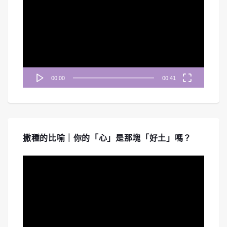
訊
播
放
器
00:00
00:41
撒種的比喻｜你的「心」是那塊「好土」嗎？
視
訊
播
放
器