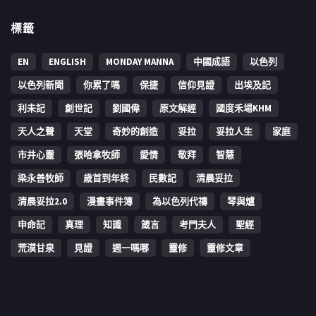
標籤
EN
ENGLISH
MONDAY MANNA
中國成語
以色列
以色列新聞
你累了嗎
保捷
信仰見證
出埃及記
利未記
創世記
劉國偉
原文解經
國度禾場KHM
天人之聲
天堂
奇妙的創造
妥拉
妥拉人生
家庭
市井心靈
張哈拿牧師
愛情
敬拜
智慧
梁永善牧師
歳首到年終
民數記
清晨妥拉
清晨妥拉2.0
漫畫事件簿
為以色列代禱
琴與爐
申命記
真理
知識
箴言
考門夫人
聖經
荒漠甘泉
見證
週一嗎哪
靈修
靈修文章