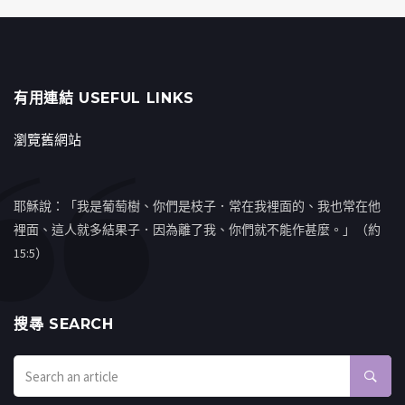
有用連結 USEFUL LINKS
瀏覽舊網站
耶穌說：「我是葡萄樹、你們是枝子．常在我裡面的、我也常在他
裡面、這人就多結果子．因為離了我、你們就不能作甚麼。」（約
15:5）
搜㝷 SEARCH