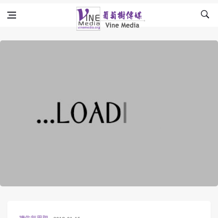
Skip to content
Vine Media
葡萄樹傳媒