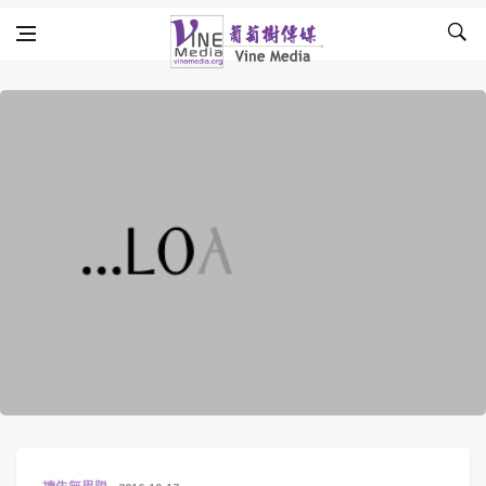
Skip to content
Vine Media
葡萄樹傳媒