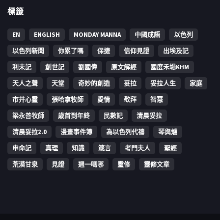
標籤
EN
ENGLISH
MONDAY MANNA
中國成語
以色列
以色列新聞
你累了嗎
保捷
信仰見證
出埃及記
利未記
創世記
劉國偉
原文解經
國度禾場KHM
天人之聲
天堂
奇妙的創造
妥拉
妥拉人生
家庭
市井心靈
張哈拿牧師
愛情
敬拜
智慧
梁永善牧師
歳首到年終
民數記
清晨妥拉
清晨妥拉2.0
漫畫事件簿
為以色列代禱
琴與爐
申命記
真理
知識
箴言
考門夫人
聖經
荒漠甘泉
見證
週一嗎哪
靈修
靈修文章