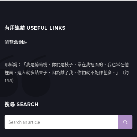
有用連結 USEFUL LINKS
瀏覽舊網站
耶穌說：「我是葡萄樹、你們是枝子．常在我裡面的、我也常在他
裡面、這人就多結果子．因為離了我、你們就不能作甚麼。」（約
15:5）
搜㝷 SEARCH