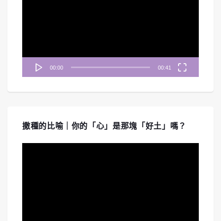
播
放
器
00:00
00:41
撒種的比喻｜你的「心」是那塊「好土」嗎？
視
訊
播
放
器