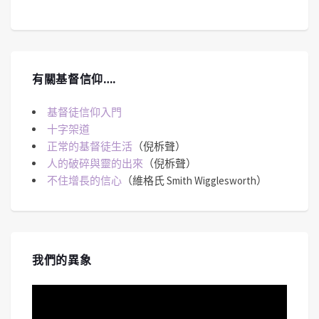
有關基督信仰….
基督徒信仰入門
十字架道
正常的基督徒生活
（倪柝聲）
人的破碎與靈的出來
（倪柝聲）
不住增長的信心
（維格氏 Smith Wigglesworth）
我們的異象
視
訊