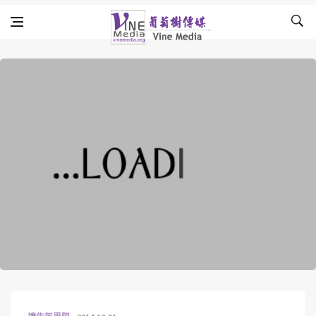
Skip to content
Vine Media
葡萄樹傳媒