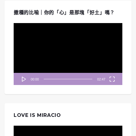
撒種的比喻｜你的「心」是那塊「好土」嗎？
視
訊
播
放
器
00:00
02:47
LOVE IS MIRACIO
視