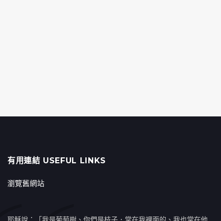
有用連結 USEFUL LINKS
瀏覽舊網站
耶穌說：「我是葡萄樹、你們是枝子．常在我裡面的、我也常在他