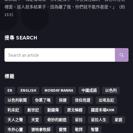
裡面、這人就多結果子．因為離了我、你們就不能作甚麼。」（約
15:5）
搜㝷 SEARCH
標籤
EN
ENGLISH
MONDAY MANNA
中國成語
以色列
以色列新聞
你累了嗎
保捷
信仰見證
出埃及記
利未記
創世記
劉國偉
原文解經
國度禾場KHM
天人之聲
天堂
奇妙的創造
妥拉
妥拉人生
家庭
市井心靈
張哈拿牧師
愛情
敬拜
智慧