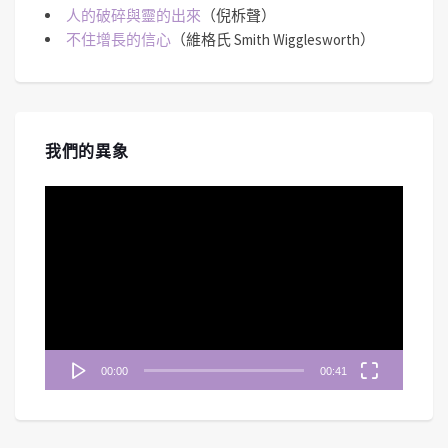
人的破碎與靈的出來
（倪柝聲）
不住增長的信心
（維格氏 Smith Wigglesworth）
我們的異象
視
訊
播
放
器
00:00
00:41