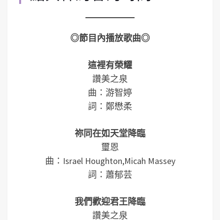
◎節目內播放歌曲◎
這裡有榮耀
讚美之泉
曲：游智婷
詞：鄭懋柔
祢同在如天堂降臨
璽恩
曲：Israel Houghton,Micah Massey
詞：蕭郁芸
我們歡迎君王降臨
讚美之泉