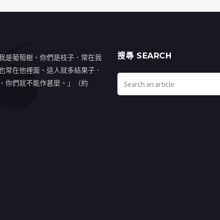
搜㝷 SEARCH
我是葡萄樹、你們是枝子．常在我
也常在他裡面、這人就多結果子．
、你們就不能作甚麼。」（約