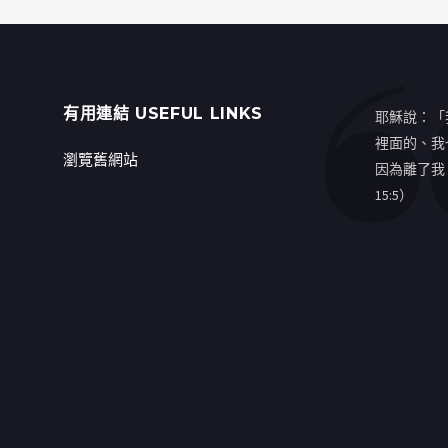
有用連結 USEFUL LINKS
耶穌說：「
裡面的、我
瀏覽舊網站
因為離了我
15:5）