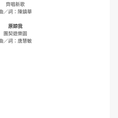
齊唱新歌
曲／詞：陳鎮華
原諒我
團契遊樂園
曲／詞：唐慧敏