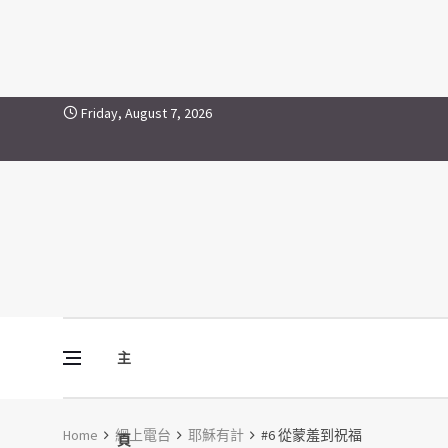
Skip to content
Friday, August 7, 2026
主
Vine Media
葡萄樹傳媒
Home
網上電台
耶穌有計
#6 從蒙羞到祝福
頁