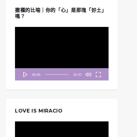
撒種的比喻｜你的「心」是那塊「好土」
嗎？
視
訊
播
放
器
00:00
02:47
LOVE IS MIRACIO
視
訊