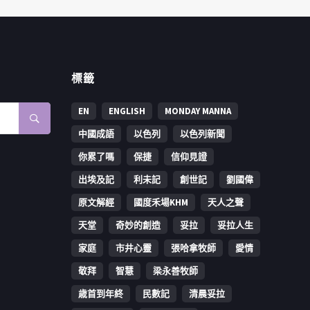
標籤
EN
ENGLISH
MONDAY MANNA
中國成語
以色列
以色列新聞
你累了嗎
保捷
信仰見證
出埃及記
利未記
創世記
劉國偉
原文解經
國度禾場KHM
天人之聲
天堂
奇妙的創造
妥拉
妥拉人生
家庭
市井心靈
張哈拿牧師
愛情
敬拜
智慧
梁永善牧師
歳首到年終
民數記
清晨妥拉