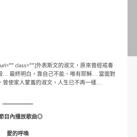
cite=”” url=”” class=””]外表斯文的淑文，原來曾經戒毒
… 最終明白，靠自己不能、唯有耶穌… 當面對
，曾使家人蒙羞的淑文，人生已不再一樣…
節目內播放歌曲◎
愛的呼喚