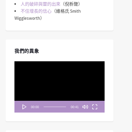
人的破碎與靈的出來
（倪柝聲）
不住增長的信心
（維格氏 Smith
Wigglesworth）
我們的異象
視
訊
播
放
器
00:00
00:41