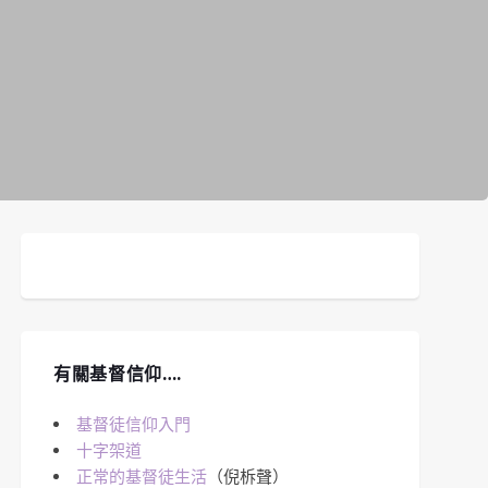
有關基督信仰….
基督徒信仰入門
十字架道
正常的基督徒生活
（倪柝聲）