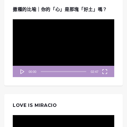
撒種的比喻｜你的「心」是那塊「好土」嗎？
視
訊
播
放
器
00:00
02:47
LOVE IS MIRACIO
視
訊