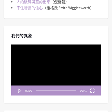
人的破碎與靈的出來
（倪柝聲）
不住增長的信心
（維格氏 Smith Wigglesworth）
我們的異象
視
訊
播
放
器
00:00
00:41