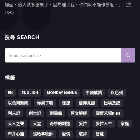
裡面、這人就多結果子．因為離了我、你們就不能作甚麼。」（約
15:5）
搜㝷 SEARCH
標籤
EN
ENGLISH
MONDAY MANNA
中國成語
以色列
以色列新聞
你累了嗎
保捷
信仰見證
出埃及記
利未記
創世記
劉國偉
原文解經
國度禾場KHM
天人之聲
天堂
奇妙的創造
妥拉
妥拉人生
家庭
市井心靈
張哈拿牧師
愛情
敬拜
智慧