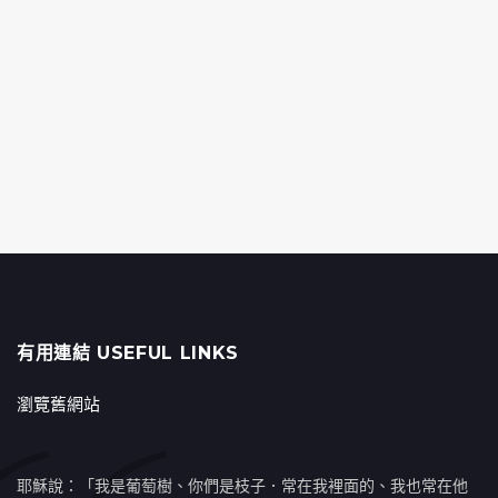
有用連結 USEFUL LINKS
瀏覽舊網站
耶穌說：「我是葡萄樹、你們是枝子．常在我裡面的、我也常在他