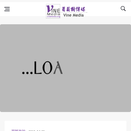
Skip to content
Vine Media
葡萄樹傳媒