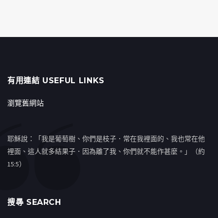
有用連結 USEFUL LINKS
瀏覽舊網站
耶穌說：「我是葡萄樹、你們是枝子．常在我裡面的、我也常在他
裡面、這人就多結果子．因為離了我、你們就不能作甚麼。」（約
15:5）
搜㝷 SEARCH