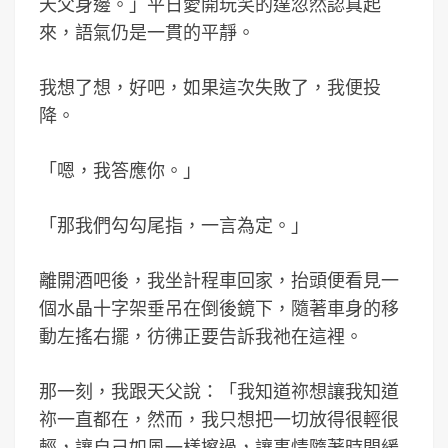
天父身邊。」平日愛開玩笑的達忽然認真起
來，語氣仍是一貫的平靜。
我想了想，好吧，如果這次失敗了，我便投
降。
「嗯，我答應你。」
「那我們勾勾尾指，一言為定。」
離開酒吧後，我坐計程車回家，抬頭便看見一
個水晶十字架垂吊在倒後鏡下，隨著車身的移
動左搖右擺，彷彿正要告訴我祂在這裡。
那一刻，我跟天父說：「我知道祢想讓我知道
祢一直都在，然而，我只想把一切放得很輕很
輕，讓自己如風一樣擦過，讓事情隨著時間緩