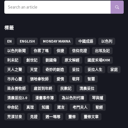
標籤
EN
ENGLISH
MONDAY MANNA
中國成語
以色列
以色列新聞
你累了嗎
保捷
信仰見證
出埃及記
利未記
創世記
劉國偉
原文解經
國度禾場KHM
天人之聲
天堂
奇妙的創造
妥拉
妥拉人生
家庭
市井心靈
張哈拿牧師
愛情
敬拜
智慧
梁永善牧師
歳首到年終
民數記
清晨妥拉
清晨妥拉2.0
漫畫事件簿
為以色列代禱
琴與爐
申命記
真理
知識
箴言
考門夫人
聖經
荒漠甘泉
見證
週一嗎哪
靈修
靈修文章