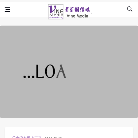
Skip to content
Vine Media
葡萄樹傳媒