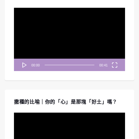
視
訊
播
放
器
00:00
00:41
撒種的比喻｜你的「心」是那塊「好土」嗎？
視
訊
播
放