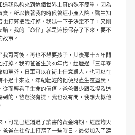
知道我能夠來到這個世界上真的殊不簡單，因為
寶寶，所以懷著我的時候曾經小產入院，醫生知
否也打算把我打掉，我媽一下子決定不了，又剛
安胎，我的「命仔」就是這樣保存了下來，要不
的故事。
了我哥哥後，再也不想要孩子，其後那十五年間
她打掉。我的爸爸生於30年代，經歷過「三年零
命如草芥，日軍可以在街上任意殺人，也可以在
時不過十來歲，年紀輕輕的他便見盡生靈塗炭，
，從而輕看了生命的價值。爸爸很少跟我提及這
聽到的，爸爸沒有提，我也沒有問，我想大概他
。
來，可是已經錯過了讀書的黃金時期，經歷炮火
，爸爸在社會上打滾了一些時日，最後加入了建