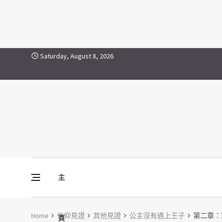
Skip to content
Saturday, August 8, 2026
主
Vine Media
葡萄樹傳媒
Home
信仰見證
其他見證
公主沒有遇上王子
第二章：
頁