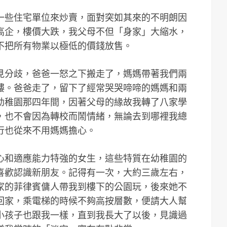
一些住宅單位來炒賣，面對突如其來的不明朗因
高企，樓價大跌，我父母不但「身家」大縮水，
不把所有物業以極低的價錢放售。
見分歧，爸爸一怒之下搬走了，媽媽帶著我們兩
樓。爸爸走了，留下了經常哭哭啼啼的媽媽和兩
幼稚園那四年間，因著父母的緣故我轉了八家學
，也不會因為轉校而鬧情緒，無論去到哪裡我總
行也從來不用媽媽擔心。
心和適應能力特強的女生，這些特質在幼稚園的
喜歡認識新朋友。記得有一次，大約三歲左右，
家的菲律賓傭人帶我到樓下的公園玩，後來她不
回家，乘電梯的時候不夠高按層數，便請大人幫
小孩子也跟我一樣，直到我長大了以後，見識過