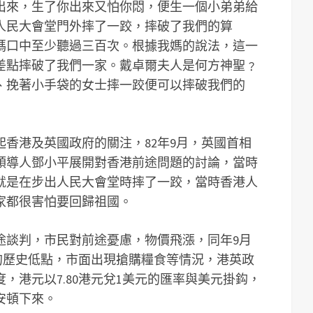
出來，生了你出來又怕你悶，便生一個小弟弟給
人民大會堂門外摔了一跤，摔破了我們的算
媽口中至少聽過三百次。根據我媽的說法，這一
差點摔破了我們一家。戴卓爾夫人是何方神聖﹖
、挽著小手袋的女士摔一跤便可以摔破我們的
起香港及英國政府的關注，82年9月，英國首相
領導人鄧小平展開對香港前途問題的討論，當時
就是在步出人民大會堂時摔了一跤，當時香港人
家都很害怕要回歸祖國。
途談判，市民對前途憂慮，物價飛漲，同年9月
元的歷史低點，市面出現搶購糧食等情況，港英政
度，港元以7.80港元兌1美元的匯率與美元掛鈎，
安頓下來。