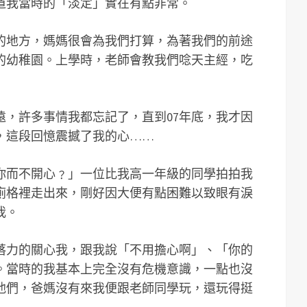
道我當時的「淡定」實在有點非常。
的地方，媽媽很會為我們打算，為著我們的前途
的幼稚園。上學時，老師會教我們唸天主經，吃
遠，許多事情我都忘記了，直到07年底，我才因
，這段回憶震撼了我的心……
你而不開心﹖」一位比我高一年級的同學拍拍我
廁格裡走出來，剛好因大便有點困難以致眼有淚
我。
落力的關心我，跟我說「不用擔心啊」、「你的
。當時的我基本上完全沒有危機意識，一點也沒
他們，爸媽沒有來我便跟老師同學玩，還玩得挺