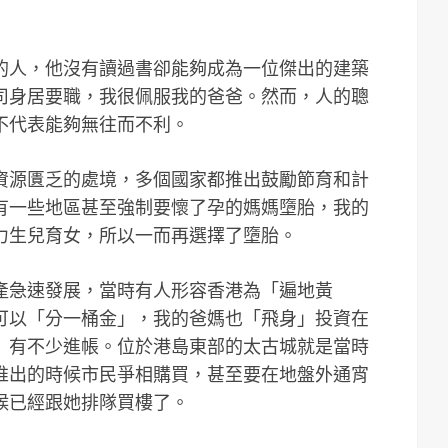
的人，他沒有讀過書卻能夠成為一位傑出的建築
司身居要職，我很佩服我的爸爸。然而，人的聰
不代表能夠無往而不利。
資源匱乏的處境，多個國家都推出鼓勵節育和計
有一些地區甚至強制要懷了孕的媽媽墮胎，我的
力生兒育女，所以一而再選擇了墮胎。
地產急速發展，當時有人形容香港為「遍地黃
可以「分一桶金」，我的爸媽也「飛身」投資在
」有不少進帳。位於港島東部的太古城就是當時
推出的時候市民爭相購買，甚至要在地盤外通宵
候已經跟她排隊買樓了。