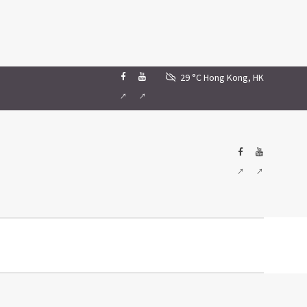
29 °C
Hong Kong, HK