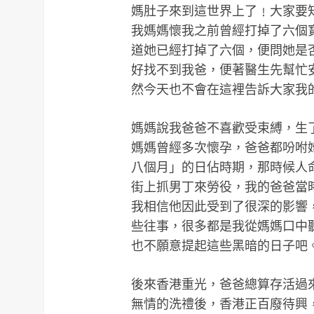
媽肚子來到這世界上了﹗大家要
我媽媽懷我之前曾經打掉了六個
道她已經打掉了六個，便問她是
好找不到我爸，便著醫生先幫忙
然今天也不會在這裡告訴大家我
媽媽說我爸爸不喜歡受束縛，生
媽媽曾經多次懷孕，爸爸都吩咐
八個月」的日佔時期，那時候人
街上抓男丁來勞役，我的爸爸當
我相信他因此受到了很深的影響
些往事，很多都是我從媽媽口中
也不願意提起這些黑暗的日子吧
後來香港重光，爸爸總算存活過
無情的洗禮後，香港正百廢待興