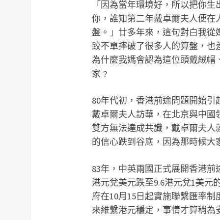
「因為當年環境好，所以把你生
你，誰知第二年戴卓爾夫人便在
盤。」廿多年來，這句對白我從
跤不單摔破了很多人的算盤，也
為什麼我媽會認為這位頭戴絨帽
家﹖
80年代初，香港前途問題開始引
戴卓爾夫人訪華，在北京與中國
雙方無法達成共識，戴卓爾夫人
的信心跌到谷底，因為那時候大
83年，中英兩國正式展開香港前
港元兌美元跌至9.6港元兌1美
府在10月15日起實施聯繫匯率制
來維繫港元穩定，事情才算稍為