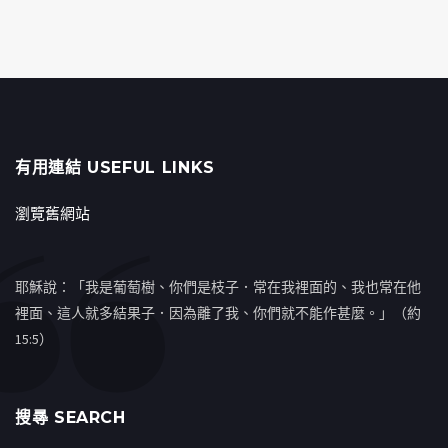
有用連結 USEFUL LINKS
瀏覽舊網站
耶穌說：「我是葡萄樹、你們是枝子．常在我裡面的、我也常在他
裡面、這人就多結果子．因為離了我、你們就不能作甚麼。」（約
15:5）
搜㝷 SEARCH