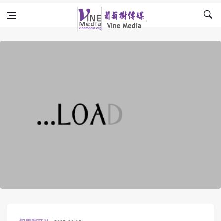
Skip to content
Vine Media
葡萄樹傳媒