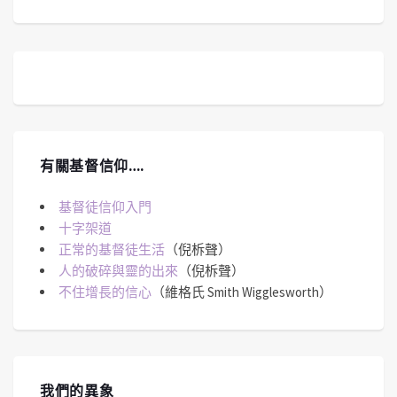
有關基督信仰….
基督徒信仰入門
十字架道
正常的基督徒生活
（倪柝聲）
人的破碎與靈的出來
（倪柝聲）
不住增長的信心
（維格氏 Smith Wigglesworth）
我們的異象