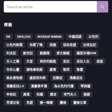
標籤
EN
ENGLISH
MONDAY MANNA
中國成語
以色列
以色列新聞
你累了嗎
保捷
信仰見證
出埃及記
利未記
創世記
劉國偉
原文解經
國度禾場KHM
天人之聲
天堂
奇妙的創造
妥拉
妥拉人生
家庭
市井心靈
張哈拿牧師
愛情
敬拜
智慧
梁永善牧師
歳首到年終
民數記
清晨妥拉
清晨妥拉2.0
漫畫事件簿
為以色列代禱
琴與爐
申命記
真理
知識
箴言
考門夫人
聖經
荒漠甘泉
見證
週一嗎哪
靈修
靈修文章