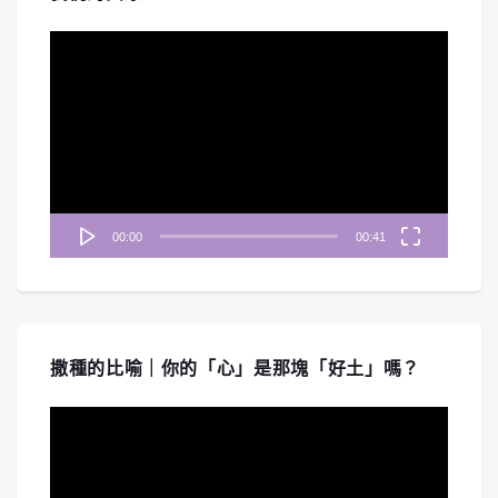
視
訊
播
放
器
00:00
00:41
撒種的比喻｜你的「心」是那塊「好土」嗎？
視
訊
播