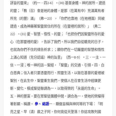
謬妄的靈來」（約一．四2-6）。
(30) 基督身體、神的居所，建造
的靈；「教（召）會是祂的身體，是那（在萬有中）充滿萬有者
所充（的豐）滿」（弗一23），「你們也靠祂（在祂裡面）同被
建造，成為神藉著聖靈居住的所在（在靈裡的居所）」（弗二
22）。
(31) 愛、智慧、悟性、的靈；「也把你們因聖靈所存的愛
心（在那靈裡的愛），告訴了我們。所以我們自從聽見的日子，
也就為你們不住的禱告祈求；；願你們在一切屬靈的智慧和悟性
上滿心知道（充分認識）神的旨意」（西一8-9）。
三．一主、一
信、一浸；唯一神的話－聖經，「聖靈」的交通、引領。
四．白
白恩典；信入者只要憑靈而行、照靈生活，以致在基督的愛裡被
聖別，在此生中，聖靈重生我們，使個人在召會生活中經鍊更
新、變化、模成聖徒聯調為一，以致得榮的「永遠的生命」。
五．神的豐富，要在眾聖徒團體中間，調合為一，使祂的榮耀得
著彰顯、稱讚。
參、
結語
一．驕傲妄稱與神同等的下場：「明
亮之星、早（清）晨之子阿，你何竟從天墬落！你這攻敗列國