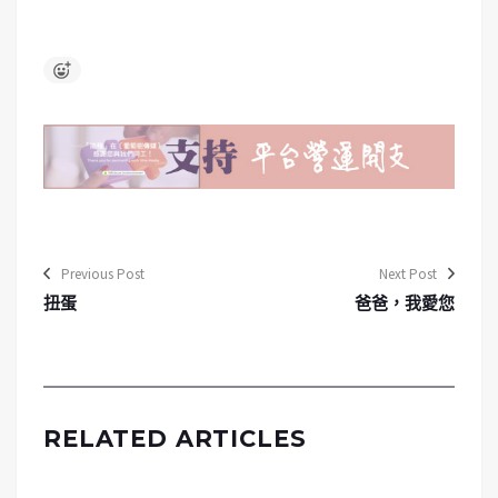
Previous Post
Next Post
扭蛋
爸爸，我愛您
RELATED ARTICLES