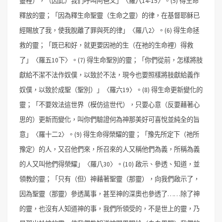
靈裡），（因此）我們呼叫阿爸父」〈羅八14-15〉。
(5) 得生命
釋放的靈；「因為釋生命聖靈（生命之靈）的律，在基督耶稣已
經賜放了我，使我脫離了罪與死的律」〈羅八2〉。
(6) 得生命拯
救的靈；「既已和好，就更要因祂的生（在祂的生命裡）得救
了」〈羅五10下〉。
(7) 得生命聖別的靈；「你們從前，怎樣將肢
獻給不潔不法作奴僕，以致於不法，現今也要照樣將肢獻給義作
奴僕，以致於成聖（聖別）」〈羅六19〉。
(8) 得生命更新變化的
靈；「不要效法這世界（模仿這世代），只要心意（反要藉著心
思的）更新而變化，叫你們驗證何為神那美好可喜悅並純全的旨
意」〈羅十二2〉。
(9) 得生命得榮耀的靈；「豫先所定下（祂所
豫定）的人，又召他們來，所召來的人又稱他們為義，所稱為義
的人又叫他們得榮耀」〈羅八30〉。
(10) 啟示、參透、知道，並
領教的靈；「只有（但）神藉著聖靈（那靈），向我們啟示了，
因為聖靈（那靈）參透萬事，甚至神的深奧也參透了……除了神
的靈，也沒有人知道神的事，我們所領受的，不是世上的靈，乃