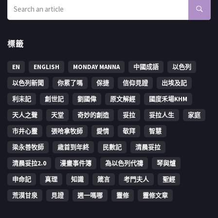
標籤
EN
ENGLISH
MONDAY MANNA
中國成語
以色列
以色列新聞
你累了嗎
保捷
信仰見證
出埃及記
利未記
創世記
劉國偉
原文解經
國度禾場KHM
天人之聲
天堂
奇妙的創造
妥拉
妥拉人生
家庭
市井心靈
張哈拿牧師
愛情
敬拜
智慧
梁永善牧師
歳首到年終
民數記
清晨妥拉
清晨妥拉2.0
漫畫事件簿
為以色列代禱
琴與爐
申命記
真理
知識
箴言
考門夫人
聖經
荒漠甘泉
見證
週一嗎哪
靈修
靈修文章