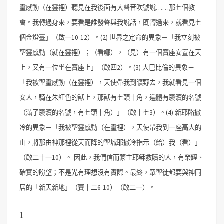
靈感動（在靈裡）聽見在我後面有大聲音吹號說……那七個教
會。我轉過身來，要看是誰發聲與我說話，既轉過來，就看見七
個金燈臺」（啟一10-12）。
(2) 世界之定命的異象－「我立刻被
聖靈感動（就在靈裡）；（看哪），（見）有一個寶座安置在天
上，又有一位坐在寶座上」（啟四2）。
(3) 大巴比倫的異象－
「我被聖靈感動（在靈裡），天使帶我到曠野去，我就看見一個
女人，騎在朱紅色的獸上，那獸有七頭十角，遍體有褻瀆的名號
（滿了褻瀆的名號，有七頭十角）」（啟十七3）。
(4) 新耶賂撒
冷的異象－「我被聖靈感動（在靈裡），天使帶我到一座高大的
山，將那由神那裡從天而降的聖城耶撒冷指示（給）我（看）」
（啟二十一10）。
因此，我們信而蒙主耶稣救贖的人，有榮耀、
確實的盼望；不是光有理想沒有實際。最終，眾聖徒都要與神同
居的「新天新地」（賽十二6-10）（啟二一）。
1