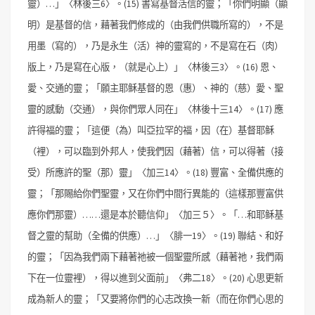
靈）…」〈林後三6〉。
(15) 書寫基督活信的靈；「你們明顯（顯
明）是基督的信，藉著我們修成的（由我們供職所寫的），不是
用墨（寫的），乃是永生（活）神的靈寫的，不是寫在石（肉）
版上，乃是寫在心版，（就是心上）」〈林後三3〉。
(16) 恩、
愛、交通的靈；「願主耶稣基督的恩（惠）、神的（慈）愛、聖
靈的感動（交通），與你們眾人同在」〈林後十三14〉。
(17) 應
許得福的靈；「這便（為）叫亞拉罕的福，因（在）基督耶稣
（裡），可以臨到外邦人，使我們因（藉著）信，可以得著（接
受）所應許的聖（那）靈」〈加三14〉。
(18) 豐富、全備供應的
靈；「那賜給你們聖靈，又在你們中間行異能的（這樣那豐富供
應你們那靈）……還是本於聽信仰」〈加三５〉。「…和耶稣基
督之靈的幫助（全備的供應）…」〈腓一19〉。
(19) 聯結、和好
的靈；「因為我們兩下藉著祂被一個聖靈所感（藉著祂，我們兩
下在一位靈裡），得以進到父面前」〈弗二18〉。
(20) 心思更新
成為新人的靈；「又要將你們的心志改換一新（而在你們心思的