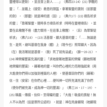
靈裡得以更新），並且穿上新人……」〈弗四23-24〉
(21) 爭戰的
靈；「…並戴上（接受）救恩的頭盔，拿著聖靈的寶劍（並那靈
的劍），（那靈）就是神的道（話）」〈弗六17〉
(22) 禱告祈求
的靈；「靠著聖靈，隨時多方禱告祈求（時時在靈裡禱告），並
要在此儆醒不倦（盡力堅持，在這事上儆醒），（且）為眾聖徒
祈求」〈弗六18〉。
(23) 活基督、顯大基督的靈；「……無論是
生、是死，總叫基督在我身（體）上（現今也）照常顯大。因為
（在）我活著就是基督，（我）死了就有益處」〈腓一20-21〉。
(24) 神榮耀豐富充滿的靈；「求祂按著祂豐富的榮耀（願祂照著
祂榮耀的豐富），藉著祂的靈，叫你們心裡的力亮剛強起來（用
大能使你們得以加強到裡面的人裡），使基督因你們的（藉著）
信，住（安家）在你們心裡……便叫神一切所充滿充滿了你們
（使你們被充滿，成為神一切的豐滿）」〈弗三16、17、19〉。
(25) 稱義、傳揚、信仰，至得耀的靈；「大哉！敬虔的奧秘！無
人不以為然（這是眾所公認的），就是：神在肉身顯現（祂顯現