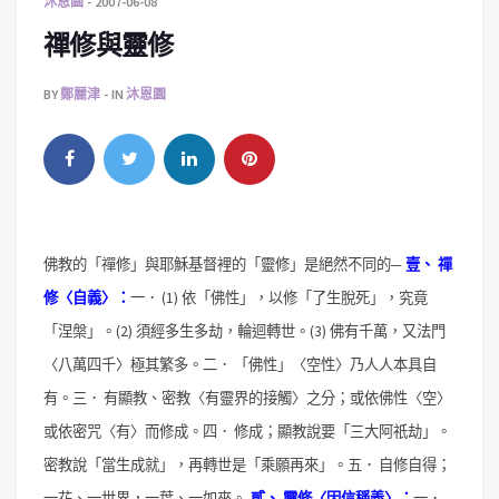
沐恩園
2007-06-08
禪修與靈修
BY
鄭麗津
IN
沐恩園
佛教的「禪修」與耶穌基督裡的「靈修」是絕然不同的─
壹、
禪
修〈自義〉：
一．
(1) 依「佛性」，以修「了生脫死」，究竟
「涅槃」。
(2) 須經多生多劫，輪迴轉世。
(3) 佛有千萬，又法門
〈八萬四千〉極其繁多。
二．
「佛性」〈空性〉乃人人本具自
有。
三．
有顯教、密教〈有靈界的接觸〉之分；或依佛性〈空〉
或依密咒〈有〉而修成。
四．
修成；顯教說要「三大阿祇劫」。
密教說「當生成就」，再轉世是「乘願再來」。
五．
自修自得；
一花、一世界，一葉、一如來。
貳、
靈修〈因信稱義〉：
一．