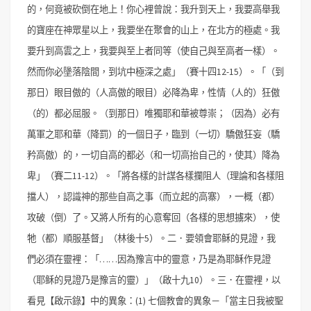
的，何竟被砍倒在地上！你心裡曾說：我升到天上，我要高舉我
的寶座在神眾星以上，我要坐在聚會的山上，在北方的極處。我
要升到高雲之上，我要與至上者同等（使自己與至高者一樣）。
然而你必墬落陰間，到坑中極深之處」（賽十四12-15）。
「（到
那日）眼目傲的（人高傲的眼目）必降為卑，性情（人的）狂傲
（的）都必屈服。（到那日）唯獨耶和華被尊崇；（因為）必有
萬軍之耶和華（降罰）的一個日子，臨到（一切）驕傲狂妄（驕
矜高傲）的，一切自高的都必（和一切高抬自己的，使其）降為
卑」（賽二11-12）。
「將各樣的計謀各樣攔阻人（理論和各樣阻
擋人），認識神的那些自高之事（而立起的高寨），一概（都）
攻破（倒）了。又將人所有的心意奪回（各樣的思想擄來），使
牠（都）順服基督」（林後十5）。
二．要領會耶稣的見證，我
們必須在靈裡：「……因為豫言中的靈意，乃是為耶稣作見證
（耶稣的見證乃是豫言的靈）」（啟十九10）。
三．在靈裡，以
看見【啟示錄】中的異象：
(1) 七個教會的異象－「當主日我被聖