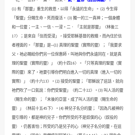
(1) 有「那靈」重生的救恩，以得「永遠的生命」。
(2) 今生得
「聖靈」分賜生命，死而復活。
(3) 獨一的三一真神；一個身體
和一位靈；一主、一信、一浸。
二． 「主就是那靈」〈林後三
17〉；是來自「信而受浸」，接受耶穌基督的救贖，而內住於信
者裡面的。「那靈」是─
(1) 真理的聖靈（實際的靈）；「我要求
父，祂必賜給你們另一位保惠師，叫祂與你們永遠同在，就是真
理的聖靈（實際的靈）」〈約十四16〉。「只等真理的聖靈（實
際的靈）來了，祂要引導你們明白進入一切的真理（進入一切的
實際）」〈約十六13〉。
(2) 接受的聖靈；「耶穌說了這話，就向
祂們吹了一口氣說：你們受聖靈」〈約二十22〉。
(3) 叫人活的靈
（賜生命的靈）；「末後的亞當，成了叫人活的靈（賜生命的
靈）」〈林前十五45下〉。
(4) 神兒子名分的靈；「因為凡被神的
靈引導的，都是神的兒子，你們所受的不是奴僕的心（奴役的
靈），仍舊害怕；所受的乃是兒子的心（神兒子名分的靈，在這