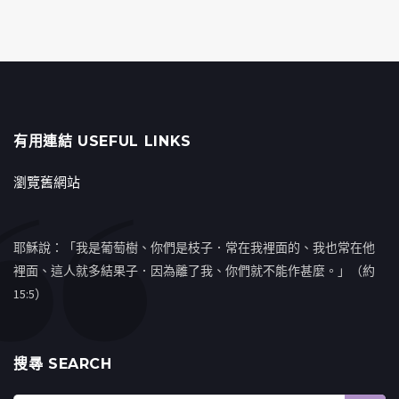
有用連結 USEFUL LINKS
瀏覽舊網站
耶穌說：「我是葡萄樹、你們是枝子．常在我裡面的、我也常在他
裡面、這人就多結果子．因為離了我、你們就不能作甚麼。」（約
15:5）
搜㝷 SEARCH