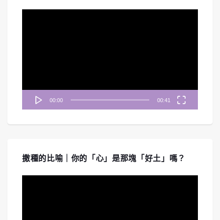
視
訊
播
放
器
00:00
00:41
撒種的比喻｜你的「心」是那塊「好土」嗎？
視
訊
播
放