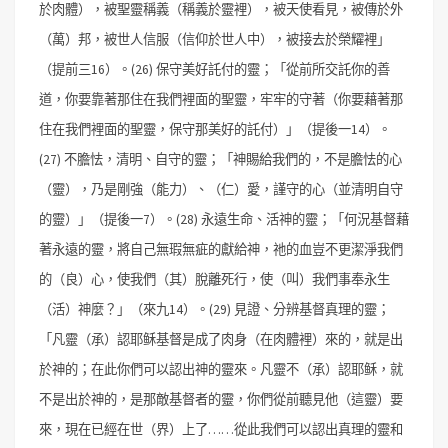
於肉體），被聖靈稱義（稱義於靈裡），被天使看見，被傳於外
（萬）邦，被世人信服（信仰於世人中），被接去於榮耀裡」
（提前三16）。
(26) 保守美好託付的靈；「從前所交託你的善
道，你要靠著那住在我們裡面的聖靈，牢牢的守著（你要藉著那
住在我們裡面的聖靈，保守那美好的託付）」（提後一14）。
(27) 不膽怯，清明、自守的靈；「神賜給我們的，不是膽怯的心
（靈），乃是剛強（能力）、（仁）愛，謹守的心（並清明自守
的靈）」（提後一7）。
(28) 永遠生命、活神的靈；「何況基督藉
著永遠的靈，將自己無瑕無疵的獻給神，祂的血豈不更潔淨我們
的（良）心，使我們（其）脫離死行，使（叫）我們事奉永生
（活）神麼？」（來九14）。
(29) 見證、分辨基督真理的靈；
「凡靈（承）認耶稣基督是成了肉身（在肉體裡）來的，就是出
於神的；在此你們可以認出神的靈來。凡靈不（承）認耶稣，就
不是出於神的，是那敵基督者的靈，你們從前聽見他（這靈）要
來，現在已經在世（界）上了……從此我們可以認出真理的靈和