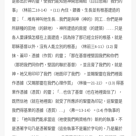
是那出於神的靈，使我們能知道神開恩賜給（白白恩賜）我們的
事」〈林前二10-14〉。
(11) 內住、餵養、生長並有根基建造的
靈；「…唯有神叫他生長…我們是與神（神的）同工…你們是神
所耕種的田地（的耕地）、神所建造的房屋（的建築）……只是
各人要謹慎怎樣在上面建造，因為除了那已經立好的根基，就是
耶稣基督以外，沒有人能立別的根基」〈林前三6-11〉
(12) 膏
抹、蓋印、憑據（作質）的靈；「那在基督裡堅固我們和你們
（那把我們同你們，堅固的聯於基督），並且膏了我們的，就是
神。祂又用印印了我們（祂既印了我們），並賜聖靈在我們裡面
作憑據（又賜那靈在我們心理作質」〈林後一21-22〉。
(13) 得基
業作憑據（憑質）的靈；「…也信了基督（也在祂裡面信了），
既然信祂（就在祂裡面）就受了所應許的聖靈為印記，這聖靈是
我們得基業的憑據（憑質）…」〈弗一13-14〉。
(14) 作執事的
靈；「祂叫我們能承當這（祂使我們夠資格作）新約的執事，不
是憑著字句乃是憑著聖靈（這些執事不是屬於字句的，乃是屬於