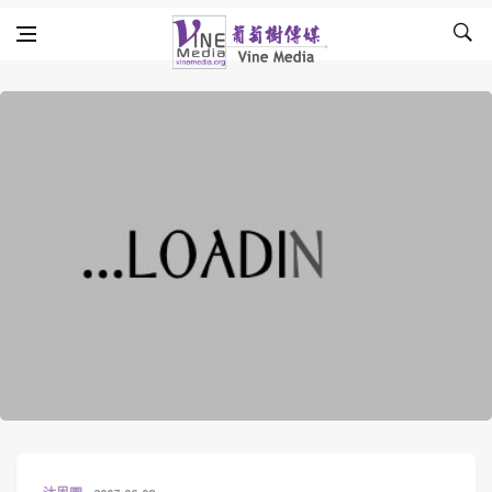
Skip to content
Vine Media
葡萄樹傳媒