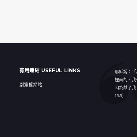
有用連結 USEFUL LINKS
耶穌說：「
裡面的、我
瀏覽舊網站
因為離了我
15:5）