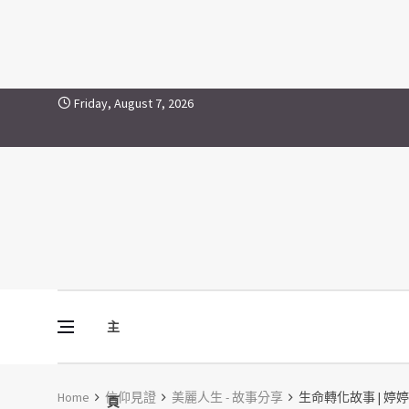
Skip to content
Friday, August 7, 2026
主
Vine Media
葡萄樹傳媒
Home
信仰見證
美麗人生 - 故事分享
生命轉化故事 | 婷婷 T
頁