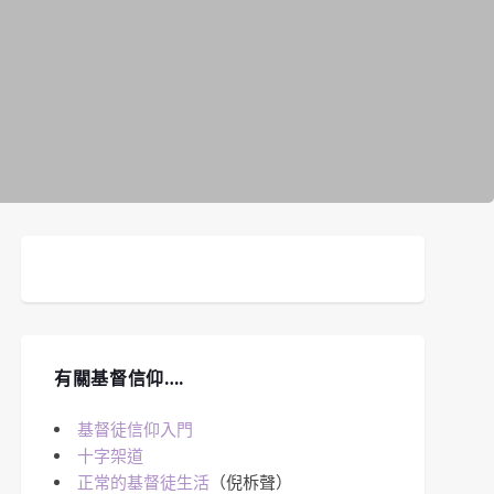
有關基督信仰….
基督徒信仰入門
十字架道
正常的基督徒生活
（倪柝聲）