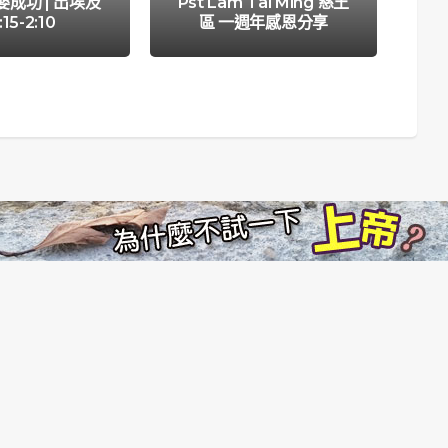
成功 | 出埃及
Pst Lam Tai Ming 慈王
【
:15-2:10
區 一週年感恩分享