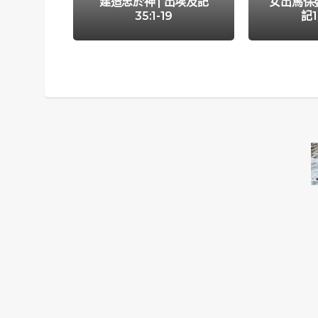
建造忠於神 | 出埃及記
女出馬保嬰
35:1-19
記1