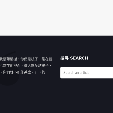
搜㝷 SEARCH
我是葡萄樹、你們是枝子．常在我
也常在他裡面、這人就多結果子．
、你們就不能作甚麼。」（約