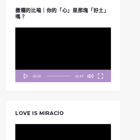
撒種的比喻｜你的「心」是那塊「好土」
嗎？
視
訊
播
放
器
00:00
02:47
LOVE IS MIRACIO
視
訊