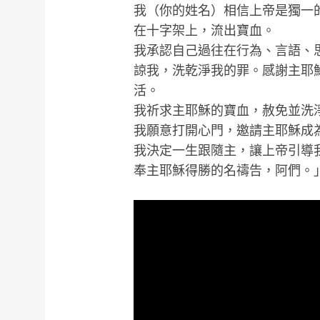
我（你的姓名）相信上帝是獨一
在十字架上，流出寶血。
我承認自己過往在行為、言語、
諒我，洗乾淨我的罪。感謝主耶
活。
我祈求主耶穌的寶血，赦免並洗
我願意打開心門，邀請主耶穌成
我決定一生跟隨主，讓上帝引導
奉主耶穌得勝的名禱告，阿們。