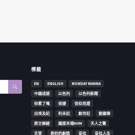
標籤
EN
ENGLISH
MONDAY MANNA
中國成語
以色列
以色列新聞
你累了嗎
保捷
信仰見證
出埃及記
利未記
創世記
劉國偉
原文解經
國度禾場KHM
天人之聲
天堂
奇妙的創造
妥拉
妥拉人生