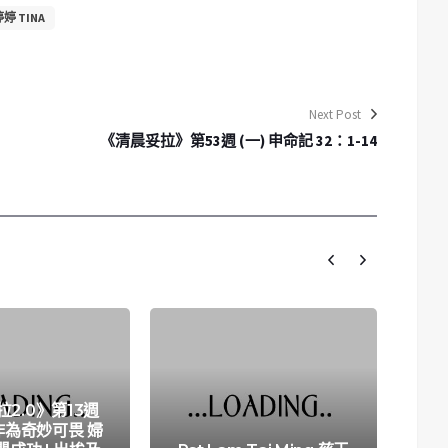
婷 TINA
Next Post
《清晨妥拉》第53週 (一) 申命記 32：1-14
2.0》第13週
神作為奇妙可畏 婦