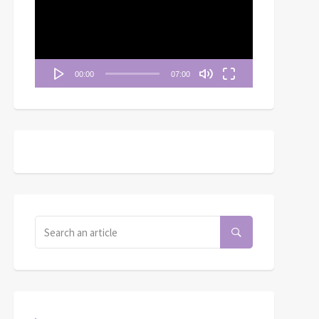
播
放
器
00:00
07:00
《妥拉人生》十四：「我