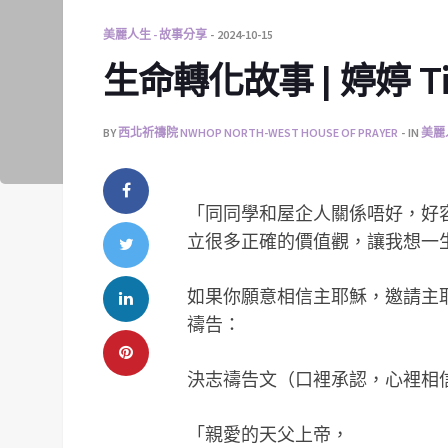
美麗人生 - 故事分享
2024-10-15
生命轉化故事 | 婷婷 Ti
BY
西北祈禱院 NWHOP NORTH-WEST HOUSE OF PRAYER
IN
美麗
「同同學和屋企人關係唔好，好
立很多正確的價值觀，讓我想一
如果你願意相信主耶穌，邀請主
禱告：
決志禱告文（口裡承認，心裡相
「親愛的天父上帝，