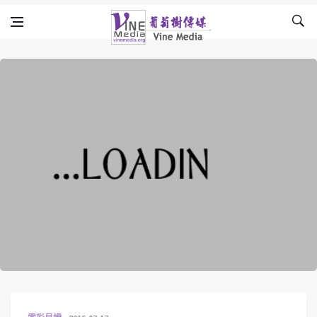
Skip to content
Vine Media
葡萄樹傳媒