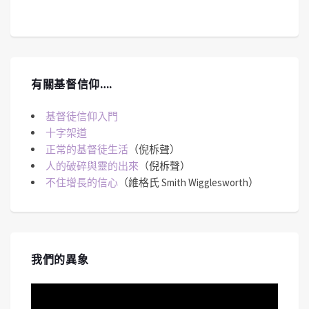
有關基督信仰….
基督徒信仰入門
十字架道
正常的基督徒生活
（倪柝聲）
人的破碎與靈的出來
（倪柝聲）
不住增長的信心
（維格氏 Smith Wigglesworth）
我們的異象
視
訊