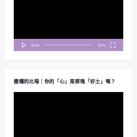
播
放
器
00:00
00:41
撒種的比喻｜你的「心」是那塊「好土」嗎？
視
訊
播
放
器