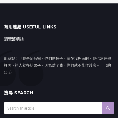
有用連結 USEFUL LINKS
瀏覽舊網站
耶穌說：「我是葡萄樹、你們是枝子．常在我裡面的、我也常在他
裡面、這人就多結果子．因為離了我、你們就不能作甚麼。」（約
15:5）
搜㝷 SEARCH