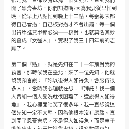
衹是我一直都沒有成為一個女強人，直到我們
開了恩膏書坊，你們知道嗎?因為我要從早忙到
晚，從早上八點忙到晚上十二點，每張報表都
得自己看過，自己核對過才不會出錯，每一個
出貨單進貨單都必須一一核對，也就莫名其妙
的變成『女強人』，實現了我三十四年前的志
願了。
第二個『點』，就是先知在二十一年前對我的
預言，那時候我在臺北，來了一位先知，他就
幫我預言說：『妳以後得人如得魚，會服侍很
多人』，當時我心理就在想：『拜託！找一個
人帶領一個人受洗就很困難了，還說得人如得
魚』，我心裡面暗笑了很多年，我一直想說這
個先知一定不太準，因為他根本沒有應驗。直
到開了恩膏書房，不是得人如得魚，而是車子
進進出出，每天忙進貨出貨，很多牧師來訂