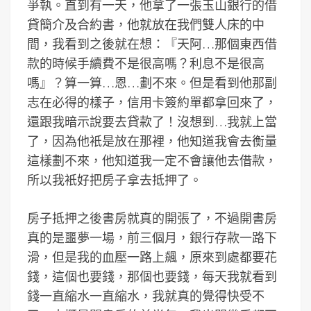
爭執。直到有一天，他拿了一張玉山銀行的借
貸簡介及合約書，他就放在我們雙人床的中
間，我看到之後就在想：『天阿…那個東西借
款的時候手續費不是很高嗎？利息不是很高
嗎』？算一算…恩…劃不來。但是看到他那副
志在必得的樣子，信用卡簽約單都拿回來了，
還跟我暗示說要去貸款了！沒想到…我就上當
了，因為他衹是放在那裡，他知道我會去衡量
這樣劃不來，他知道我一定不會讓他去借款，
所以我衹好把房子拿去抵押了。
房子抵押之後書房就真的開張了，不過開書房
真的是噩夢一場，前三個月，銀行存款一路下
滑，但是我的血壓一路上飆，原來到處都要花
錢，這個也要錢，那個也要錢，每天我就看到
錢一直縮水一直縮水，我就真的覺得快受不