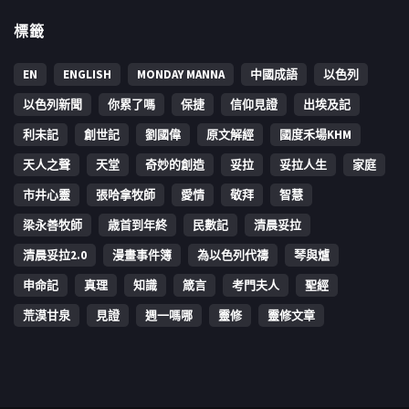
標籤
EN
ENGLISH
MONDAY MANNA
中國成語
以色列
以色列新聞
你累了嗎
保捷
信仰見證
出埃及記
利未記
創世記
劉國偉
原文解經
國度禾場KHM
天人之聲
天堂
奇妙的創造
妥拉
妥拉人生
家庭
市井心靈
張哈拿牧師
愛情
敬拜
智慧
梁永善牧師
歳首到年終
民數記
清晨妥拉
清晨妥拉2.0
漫畫事件簿
為以色列代禱
琴與爐
申命記
真理
知識
箴言
考門夫人
聖經
荒漠甘泉
見證
週一嗎哪
靈修
靈修文章