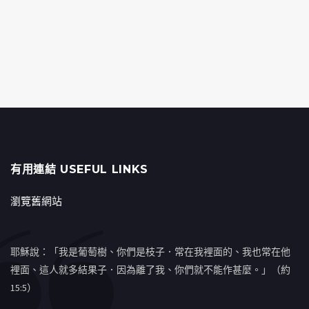
有用連結 USEFUL LINKS
瀏覽舊網站
耶穌說：「我是葡萄樹、你們是枝子．常在我裡面的、我也常在他
裡面、這人就多結果子．因為離了我、你們就不能作甚麼。」（約
15:5）