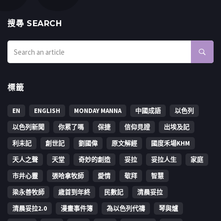
搜㝷 SEARCH
標籤
EN
ENGLISH
MONDAY MANNA
中國成語
以色列
以色列新聞
你累了嗎
保捷
信仰見證
出埃及記
利未記
創世記
劉國偉
原文解經
國度禾場KHM
天人之聲
天堂
奇妙的創造
妥拉
妥拉人生
家庭
市井心靈
張哈拿牧師
愛情
敬拜
智慧
梁永善牧師
歳首到年終
民數記
清晨妥拉
清晨妥拉2.0
漫畫事件簿
為以色列代禱
琴與爐