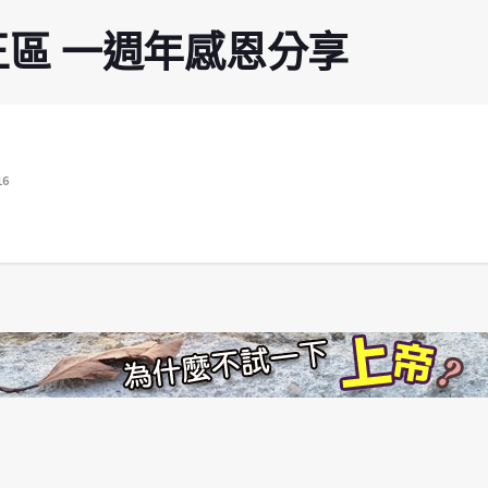
n 慈王區 一週年感恩分享
16