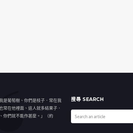
搜㝷 SEARCH
我是葡萄樹、你們是枝子．常在我
也常在他裡面、這人就多結果子．
、你們就不能作甚麼。」（約