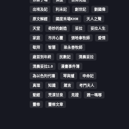
出埃及記
利未記
創世記
劉國偉
原文解經
國度禾場KHM
天人之聲
天堂
奇妙的創造
妥拉
妥拉人生
家庭
市井心靈
張哈拿牧師
愛情
敬拜
智慧
梁永善牧師
歳首到年終
民數記
清晨妥拉
清晨妥拉2.0
漫畫事件簿
為以色列代禱
琴與爐
申命記
真理
知識
箴言
考門夫人
聖經
荒漠甘泉
見證
週一嗎哪
靈修
靈修文章