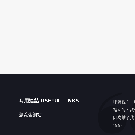
有用連結 USEFUL LINKS
耶穌說：「
裡面的、我
瀏覽舊網站
因為離了我
15:5）