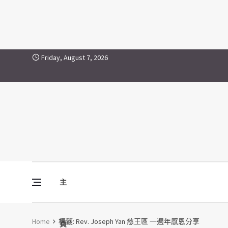
Rev. Joseph Yan 慈王區 一
Skip to content
Friday, August 7, 2026
主
Vine Media
葡萄樹傳媒
Home
標籤:
Rev. Joseph Yan 慈王區 一週年感恩分享
頁