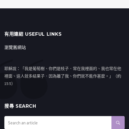
有用連結 USEFUL LINKS
瀏覽舊網站
耶穌說：「我是葡萄樹、你們是枝子．常在我裡面的、我也常在他
裡面、這人就多結果子．因為離了我、你們就不能作甚麼。」（約
15:5）
搜㝷 SEARCH