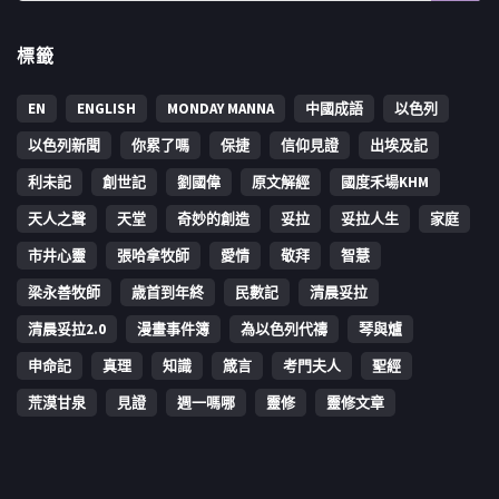
標籤
EN
ENGLISH
MONDAY MANNA
中國成語
以色列
以色列新聞
你累了嗎
保捷
信仰見證
出埃及記
利未記
創世記
劉國偉
原文解經
國度禾場KHM
天人之聲
天堂
奇妙的創造
妥拉
妥拉人生
家庭
市井心靈
張哈拿牧師
愛情
敬拜
智慧
梁永善牧師
歳首到年終
民數記
清晨妥拉
清晨妥拉2.0
漫畫事件簿
為以色列代禱
琴與爐
申命記
真理
知識
箴言
考門夫人
聖經
荒漠甘泉
見證
週一嗎哪
靈修
靈修文章