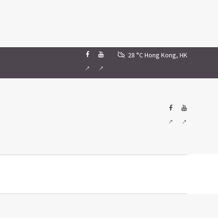
28 °C
Hong Kong, HK