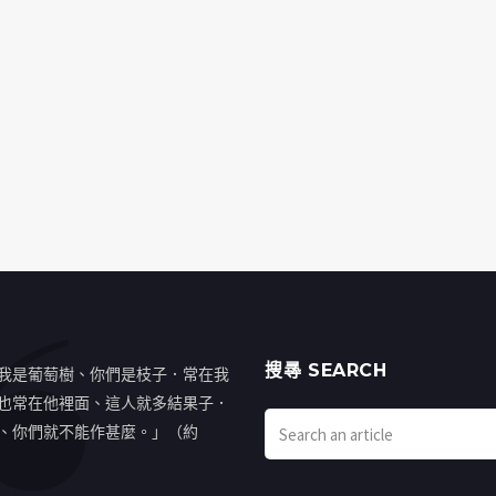
搜㝷 SEARCH
我是葡萄樹、你們是枝子．常在我
也常在他裡面、這人就多結果子．
、你們就不能作甚麼。」（約