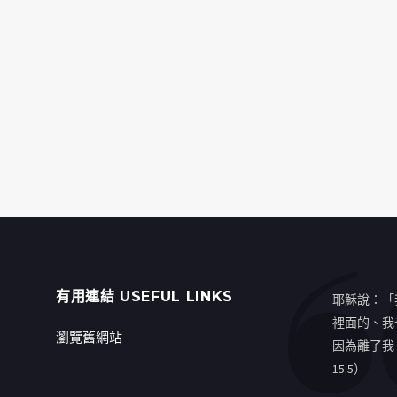
有用連結 USEFUL LINKS
耶穌說：「
裡面的、我
瀏覽舊網站
因為離了我
15:5）