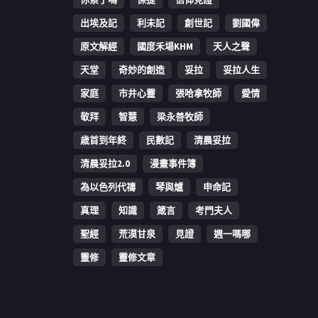
出埃及記
利未記
創世記
劉國偉
原文解經
國度禾場KHM
天人之聲
天堂
奇妙的創造
妥拉
妥拉人生
家庭
市井心靈
張哈拿牧師
愛情
敬拜
智慧
梁永善牧師
歳首到年終
民數記
清晨妥拉
清晨妥拉2.0
漫畫事件簿
為以色列代禱
琴與爐
申命記
真理
知識
箴言
考門夫人
聖經
荒漠甘泉
見證
週一嗎哪
靈修
靈修文章