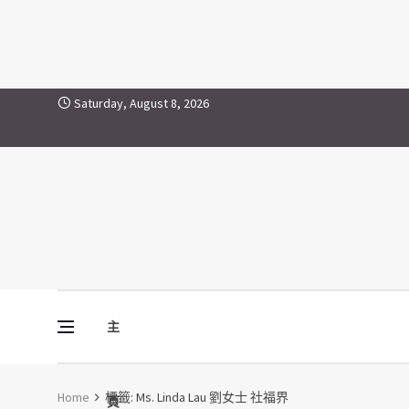
Ms. Linda Lau 劉女士 社福界
Skip to content
Saturday, August 8, 2026
主
Vine Media
葡萄樹傳媒
Home
標籤:
Ms. Linda Lau 劉女士 社福界
頁