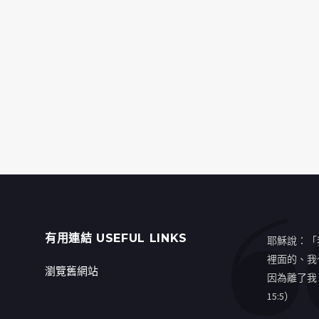
有用連結 USEFUL LINKS
耶穌說：「
裡面的、我
瀏覽舊網站
因為離了我
15:5）