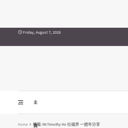
Mr.Timothy Ho 社福界 一週
Skip to content
Friday, August 7, 2026
主
Vine Media
葡萄樹傳媒
Home
標籤:
Mr.Timothy Ho 社福界 一週年分享
頁