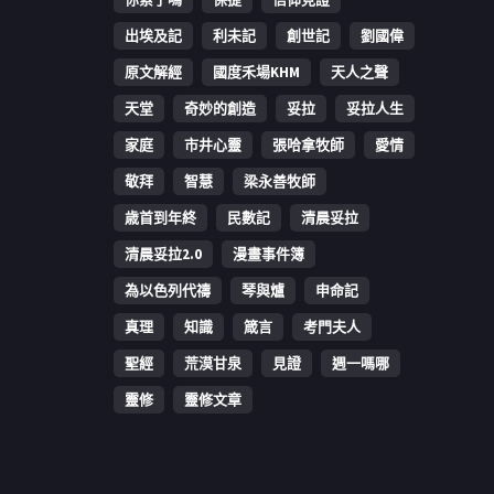
出埃及記
利未記
創世記
劉國偉
原文解經
國度禾場KHM
天人之聲
天堂
奇妙的創造
妥拉
妥拉人生
家庭
市井心靈
張哈拿牧師
愛情
敬拜
智慧
梁永善牧師
歳首到年終
民數記
清晨妥拉
清晨妥拉2.0
漫畫事件簿
為以色列代禱
琴與爐
申命記
真理
知識
箴言
考門夫人
聖經
荒漠甘泉
見證
週一嗎哪
靈修
靈修文章