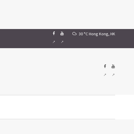
30 °C
Hong Kong, HK