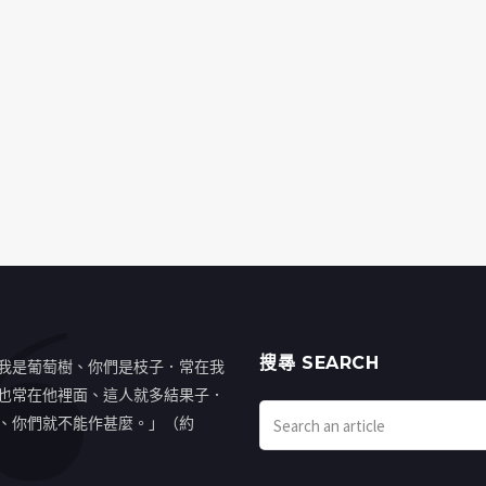
搜㝷 SEARCH
我是葡萄樹、你們是枝子．常在我
也常在他裡面、這人就多結果子．
、你們就不能作甚麼。」（約