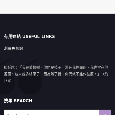
有用連結 USEFUL LINKS
瀏覽舊網站
耶穌說：「我是葡萄樹、你們是枝子．常在我裡面的、我也常在他
裡面、這人就多結果子．因為離了我、你們就不能作甚麼。」（約
15:5）
搜㝷 SEARCH