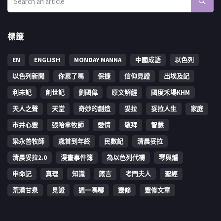
標籤
EN
ENGLISH
MONDAY MANNA
中國成語
以色列
以色列新聞
你累了嗎
保捷
信仰見證
出埃及記
利未記
創世記
劉國偉
原文解經
國度禾場KHM
天人之聲
天堂
奇妙的創造
妥拉
妥拉人生
家庭
市井心靈
張哈拿牧師
愛情
敬拜
智慧
梁永善牧師
歳首到年終
民數記
清晨妥拉
清晨妥拉2.0
漫畫事件簿
為以色列代禱
琴與爐
申命記
真理
知識
箴言
考門夫人
聖經
荒漠甘泉
見證
週一嗎哪
靈修
靈修文章