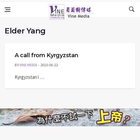
Elder Yang
Skip to content
Vine Media
葡萄樹傳媒
Elder Yang
A call from Kyrgyzstan
BY
VINE MEDIA
2010-06-22
Kyrgyzstan i …