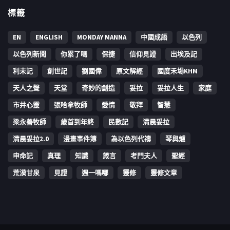
標籤
EN
ENGLISH
MONDAY MANNA
中國成語
以色列
以色列新聞
你累了嗎
保捷
信仰見證
出埃及記
利未記
創世記
劉國偉
原文解經
國度禾場KHM
天人之聲
天堂
奇妙的創造
妥拉
妥拉人生
家庭
市井心靈
張哈拿牧師
愛情
敬拜
智慧
梁永善牧師
歳首到年終
民數記
清晨妥拉
清晨妥拉2.0
漫畫事件簿
為以色列代禱
琴與爐
申命記
真理
知識
箴言
考門夫人
聖經
荒漠甘泉
見證
週一嗎哪
靈修
靈修文章