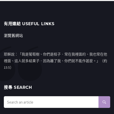
有用連結 USEFUL LINKS
瀏覽舊網站
耶穌說：「我是葡萄樹、你們是枝子．常在我裡面的、我也常在他
裡面、這人就多結果子．因為離了我、你們就不能作甚麼。」（約
15:5）
搜㝷 SEARCH