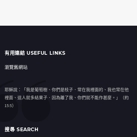
有用連結 USEFUL LINKS
瀏覽舊網站
耶穌說：「我是葡萄樹、你們是枝子．常在我裡面的、我也常在他
裡面、這人就多結果子．因為離了我、你們就不能作甚麼。」（約
15:5）
搜㝷 SEARCH