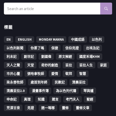
標籤
EN
ENGLISH
MONDAY MANNA
中國成語
以色列
以色列新聞
你累了嗎
保捷
信仰見證
出埃及記
利未記
創世記
劉國偉
原文解經
國度禾場KHM
天人之聲
天堂
奇妙的創造
妥拉
妥拉人生
家庭
市井心靈
張哈拿牧師
愛情
敬拜
智慧
梁永善牧師
歳首到年終
民數記
清晨妥拉
清晨妥拉2.0
漫畫事件簿
為以色列代禱
琴與爐
申命記
真理
知識
箴言
考門夫人
聖經
荒漠甘泉
見證
週一嗎哪
靈修
靈修文章