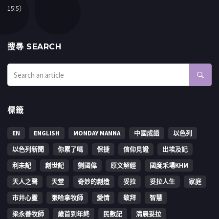
15:5）
搜㝷 SEARCH
標籤
EN
ENGLISH
MONDAY MANNA
中國成語
以色列
以色列新聞
你累了嗎
保捷
信仰見證
出埃及記
利未記
創世記
劉國偉
原文解經
國度禾場KHM
天人之聲
天堂
奇妙的創造
妥拉
妥拉人生
家庭
市井心靈
張哈拿牧師
愛情
敬拜
智慧
梁永善牧師
歳首到年終
民數記
清晨妥拉