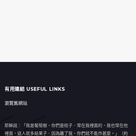
有用連結 USEFUL LINKS
瀏覽舊網站
耶穌說：「我是葡萄樹、你們是枝子．常在我裡面的、我也常在他
裡面、這人就多結果子．因為離了我、你們就不能作甚麼。」（約