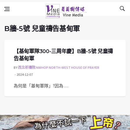
B牆-5號 兒童禱告基甸軍
Skip to content
Vine Media
葡萄樹傳媒
B牆-5號 兒童禱告基甸軍
【基甸軍隊300-三周年慶】B牆-5號 兒童禱
告基甸軍
BY
西北祈禱院 NWHOP NORTH-WEST HOUSE OF PRAYER
2024-12-07
為何是「基甸軍隊」?因為 …