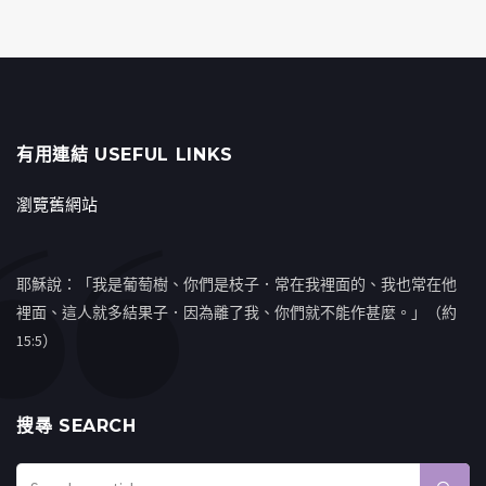
有用連結 USEFUL LINKS
瀏覽舊網站
耶穌說：「我是葡萄樹、你們是枝子．常在我裡面的、我也常在他
裡面、這人就多結果子．因為離了我、你們就不能作甚麼。」（約
15:5）
搜㝷 SEARCH