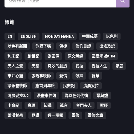
標籤
EN
ENGLISH
MONDAY MANNA
中國成語
以色列
以色列新聞
你累了嗎
保捷
信仰見證
出埃及記
利未記
創世記
劉國偉
原文解經
國度禾場KHM
天人之聲
天堂
奇妙的創造
妥拉
妥拉人生
家庭
市井心靈
張哈拿牧師
愛情
敬拜
智慧
梁永善牧師
歳首到年終
民數記
清晨妥拉
清晨妥拉2.0
漫畫事件簿
為以色列代禱
琴與爐
申命記
真理
知識
箴言
考門夫人
聖經
荒漠甘泉
見證
週一嗎哪
靈修
靈修文章