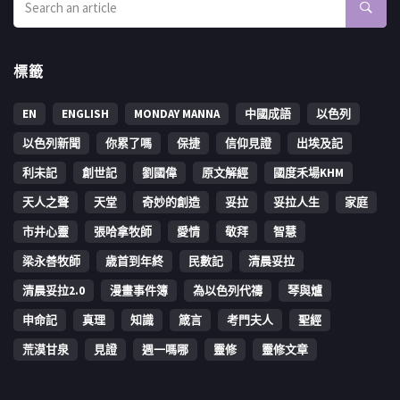
標籤
EN
ENGLISH
MONDAY MANNA
中國成語
以色列
以色列新聞
你累了嗎
保捷
信仰見證
出埃及記
利未記
創世記
劉國偉
原文解經
國度禾場KHM
天人之聲
天堂
奇妙的創造
妥拉
妥拉人生
家庭
市井心靈
張哈拿牧師
愛情
敬拜
智慧
梁永善牧師
歳首到年終
民數記
清晨妥拉
清晨妥拉2.0
漫畫事件簿
為以色列代禱
琴與爐
申命記
真理
知識
箴言
考門夫人
聖經
荒漠甘泉
見證
週一嗎哪
靈修
靈修文章