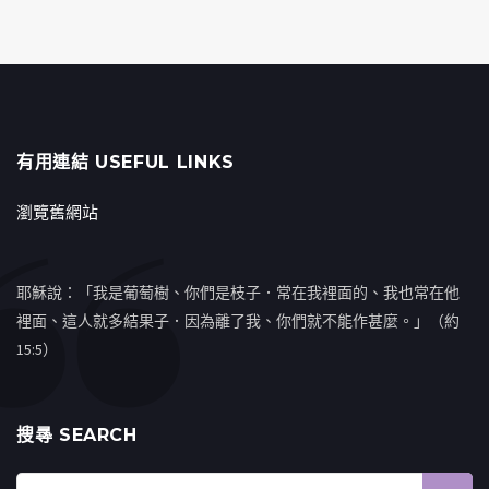
有用連結 USEFUL LINKS
瀏覽舊網站
耶穌說：「我是葡萄樹、你們是枝子．常在我裡面的、我也常在他
裡面、這人就多結果子．因為離了我、你們就不能作甚麼。」（約
15:5）
搜㝷 SEARCH