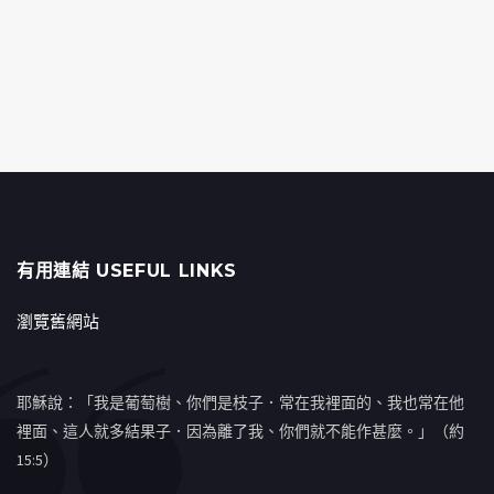
有用連結 USEFUL LINKS
瀏覽舊網站
耶穌說：「我是葡萄樹、你們是枝子．常在我裡面的、我也常在他
裡面、這人就多結果子．因為離了我、你們就不能作甚麼。」（約
15:5）