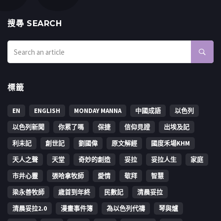
搜㝷 SEARCH
標籤
EN
ENGLISH
MONDAY MANNA
中國成語
以色列
以色列新聞
你累了嗎
保捷
信仰見證
出埃及記
利未記
創世記
劉國偉
原文解經
國度禾場KHM
天人之聲
天堂
奇妙的創造
妥拉
妥拉人生
家庭
市井心靈
張哈拿牧師
愛情
敬拜
智慧
梁永善牧師
歳首到年終
民數記
清晨妥拉
清晨妥拉2.0
漫畫事件簿
為以色列代禱
琴與爐