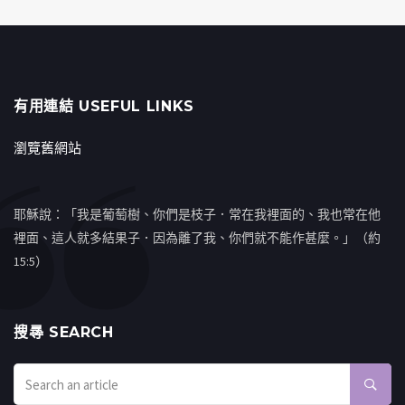
有用連結 USEFUL LINKS
瀏覽舊網站
耶穌說：「我是葡萄樹、你們是枝子．常在我裡面的、我也常在他
裡面、這人就多結果子．因為離了我、你們就不能作甚麼。」（約
15:5）
搜㝷 SEARCH