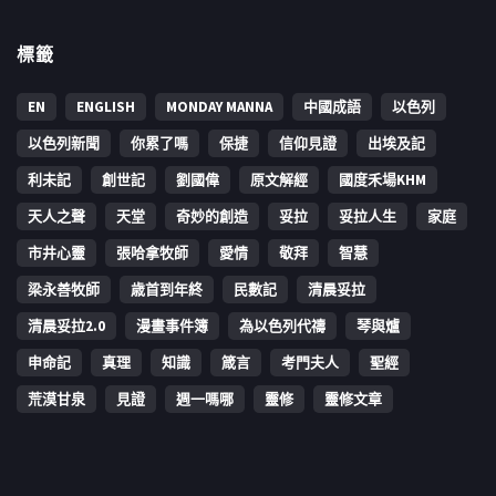
標籤
EN
ENGLISH
MONDAY MANNA
中國成語
以色列
以色列新聞
你累了嗎
保捷
信仰見證
出埃及記
利未記
創世記
劉國偉
原文解經
國度禾場KHM
天人之聲
天堂
奇妙的創造
妥拉
妥拉人生
家庭
市井心靈
張哈拿牧師
愛情
敬拜
智慧
梁永善牧師
歳首到年終
民數記
清晨妥拉
清晨妥拉2.0
漫畫事件簿
為以色列代禱
琴與爐
申命記
真理
知識
箴言
考門夫人
聖經
荒漠甘泉
見證
週一嗎哪
靈修
靈修文章