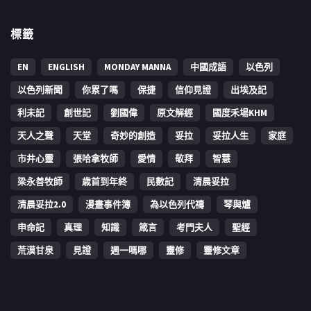
標籤
EN
ENGLISH
MONDAY MANNA
中國成語
以色列
以色列新聞
你累了嗎
保捷
信仰見證
出埃及記
利未記
創世記
劉國偉
原文解經
國度禾場KHM
天人之聲
天堂
奇妙的創造
妥拉
妥拉人生
家庭
市井心靈
張哈拿牧師
愛情
敬拜
智慧
梁永善牧師
歳首到年終
民數記
清晨妥拉
清晨妥拉2.0
漫畫事件簿
為以色列代禱
琴與爐
申命記
真理
知識
箴言
考門夫人
聖經
荒漠甘泉
見證
週一嗎哪
靈修
靈修文章