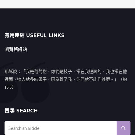
有用連結 USEFUL LINKS
瀏覽舊網站
耶穌說：「我是葡萄樹、你們是枝子．常在我裡面的、我也常在他
裡面、這人就多結果子．因為離了我、你們就不能作甚麼。」（約
15:5）
搜㝷 SEARCH