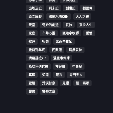
出埃及記
利未記
創世記
劉國偉
原文解經
國度禾場KHM
天人之聲
天堂
奇妙的創造
妥拉
妥拉人生
家庭
市井心靈
張哈拿牧師
愛情
敬拜
智慧
梁永善牧師
歳首到年終
民數記
清晨妥拉
清晨妥拉2.0
漫畫事件簿
為以色列代禱
琴與爐
申命記
真理
知識
箴言
考門夫人
聖經
荒漠甘泉
見證
週一嗎哪
靈修
靈修文章