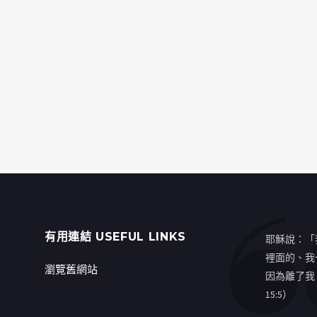
有用連結 USEFUL LINKS
耶穌說：「
裡面的、我
瀏覽舊網站
因為離了我
15:5）