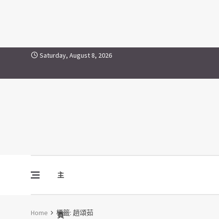
趙頌茹
Skip to content
Saturday, August 8, 2026
主
Vine Media
葡萄樹傳媒
Home
標籤:
趙頌茹
頁