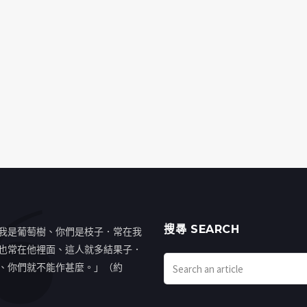
搜㝷 SEARCH
我是葡萄樹、你們是枝子．常在我
也常在他裡面、這人就多結果子．
、你們就不能作甚麼。」（約