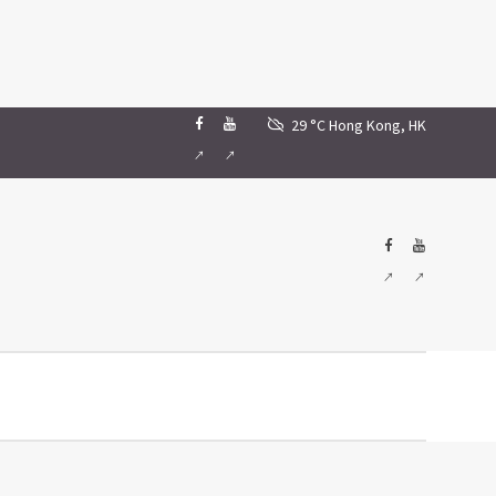
29 °C
Hong Kong, HK