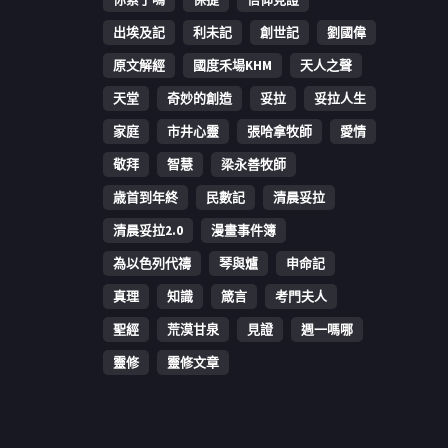
出埃及記
利未記
創世記
劉國偉
原文解經
國度禾場KHM
天人之聲
天堂
奇妙的創造
妥拉
妥拉人生
家庭
市井心靈
張哈拿牧師
愛情
敬拜
智慧
梁永善牧師
歳首到年終
民數記
清晨妥拉
清晨妥拉2.0
漫畫事件簿
為以色列代禱
琴與爐
申命記
真理
知識
箴言
考門夫人
聖經
荒漠甘泉
見證
週一嗎哪
靈修
靈修文章