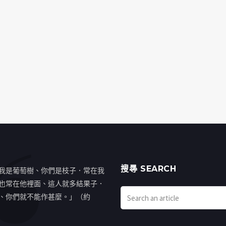
搜㝷 SEARCH
我是葡萄樹、你們是枝子．常在我
也常在他裡面、這人就多結果子．
、你們就不能作甚麼。」（約