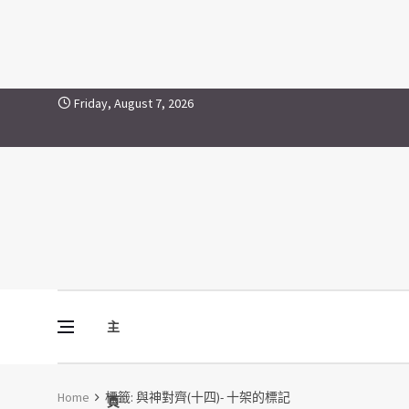
與神對齊(十四)- 十架的標記
Skip to content
Friday, August 7, 2026
主
Vine Media
葡萄樹傳媒
Home
標籤:
與神對齊(十四)- 十架的標記
頁