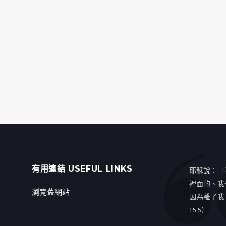
有用連結 USEFUL LINKS
耶穌說：「
裡面的、我
瀏覽舊網站
因為離了我
15:5）