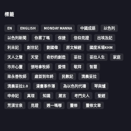
標籤
EN
ENGLISH
MONDAY MANNA
中國成語
以色列
以色列新聞
你累了嗎
保捷
信仰見證
出埃及記
利未記
創世記
劉國偉
原文解經
國度禾場KHM
天人之聲
天堂
奇妙的創造
妥拉
妥拉人生
家庭
市井心靈
張哈拿牧師
愛情
敬拜
智慧
梁永善牧師
歳首到年終
民數記
清晨妥拉
清晨妥拉2.0
漫畫事件簿
為以色列代禱
琴與爐
申命記
真理
知識
箴言
考門夫人
聖經
荒漠甘泉
見證
週一嗎哪
靈修
靈修文章