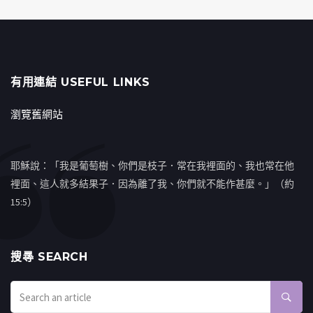
有用連結 USEFUL LINKS
瀏覽舊網站
耶穌說：「我是葡萄樹、你們是枝子．常在我裡面的、我也常在他
裡面、這人就多結果子．因為離了我、你們就不能作甚麼。」（約
15:5）
搜㝷 SEARCH