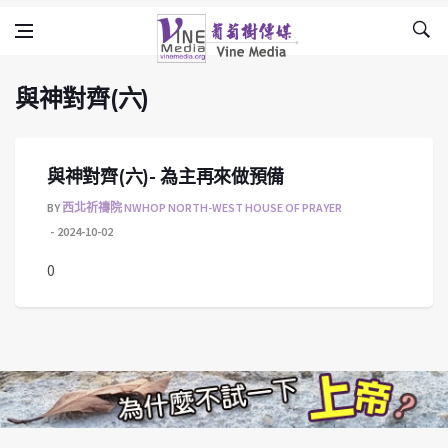
與神對齊(六)
Skip to content
Vine Media
葡萄樹傳媒
與神對齊(六)
與神對齊(六)- 為主再來做預備
BY
西北祈禱院 NWHOP NORTH-WEST HOUSE OF PRAYER
2024-10-02
0