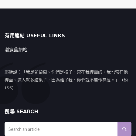
有用連結 USEFUL LINKS
瀏覽舊網站
耶穌說：「我是葡萄樹、你們是枝子．常在我裡面的、我也常在他
裡面、這人就多結果子．因為離了我、你們就不能作甚麼。」（約
15:5）
搜㝷 SEARCH