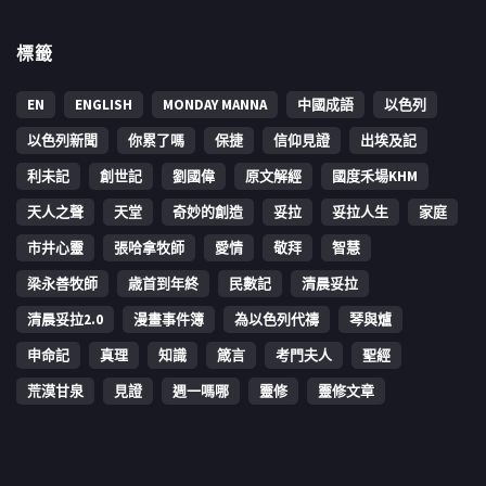
標籤
EN
ENGLISH
MONDAY MANNA
中國成語
以色列
以色列新聞
你累了嗎
保捷
信仰見證
出埃及記
利未記
創世記
劉國偉
原文解經
國度禾場KHM
天人之聲
天堂
奇妙的創造
妥拉
妥拉人生
家庭
市井心靈
張哈拿牧師
愛情
敬拜
智慧
梁永善牧師
歳首到年終
民數記
清晨妥拉
清晨妥拉2.0
漫畫事件簿
為以色列代禱
琴與爐
申命記
真理
知識
箴言
考門夫人
聖經
荒漠甘泉
見證
週一嗎哪
靈修
靈修文章