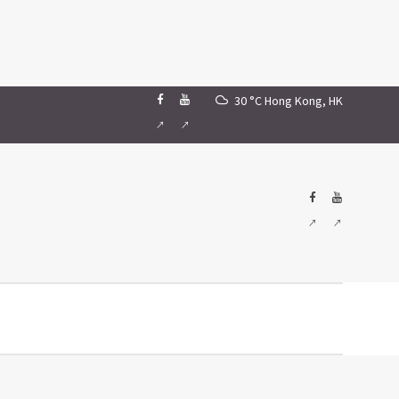
30 °C
Hong Kong, HK