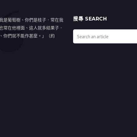
搜㝷 SEARCH
我是葡萄樹、你們是枝子．常在我
也常在他裡面、這人就多結果子．
、你們就不能作甚麼。」（約