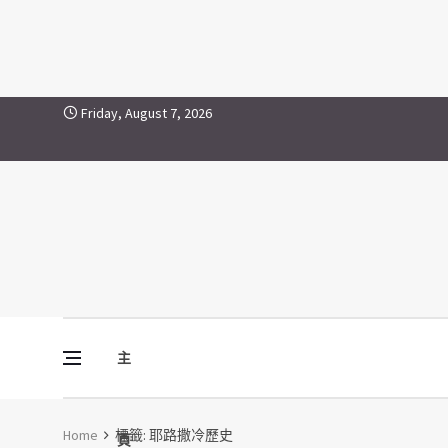
耶路撒冷歷史
Skip to content
Friday, August 7, 2026
主
Vine Media
葡萄樹傳媒
Home
標籤:
耶路撒冷歷史
頁