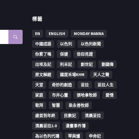
標籤
EN
ENGLISH
MONDAY MANNA
中國成語
以色列
以色列新聞
你累了嗎
保捷
信仰見證
出埃及記
利未記
創世記
劉國偉
原文解經
國度禾場KHM
天人之聲
天堂
奇妙的創造
妥拉
妥拉人生
家庭
市井心靈
張哈拿牧師
愛情
敬拜
智慧
梁永善牧師
歳首到年終
民數記
清晨妥拉
清晨妥拉2.0
漫畫事件簿
為以色列代禱
琴與爐
申命記