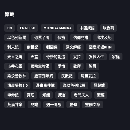
標籤
EN
ENGLISH
MONDAY MANNA
中國成語
以色列
以色列新聞
你累了嗎
保捷
信仰見證
出埃及記
利未記
創世記
劉國偉
原文解經
國度禾場KHM
天人之聲
天堂
奇妙的創造
妥拉
妥拉人生
家庭
市井心靈
張哈拿牧師
愛情
敬拜
智慧
梁永善牧師
歳首到年終
民數記
清晨妥拉
清晨妥拉2.0
漫畫事件簿
為以色列代禱
琴與爐
申命記
真理
知識
箴言
考門夫人
聖經
荒漠甘泉
見證
週一嗎哪
靈修
靈修文章