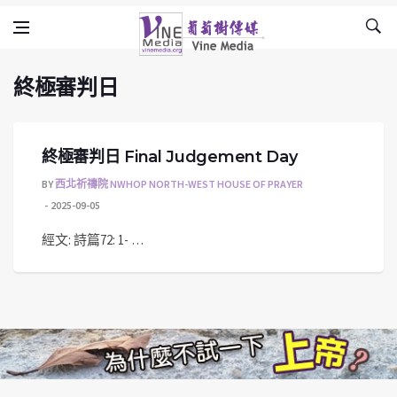
終極審判日
Skip to content
Vine Media
葡萄樹傳媒
終極審判日
終極審判日 Final Judgement Day
BY
西北祈禱院 NWHOP NORTH-WEST HOUSE OF PRAYER
2025-09-05
經文: 詩篇72: 1- …