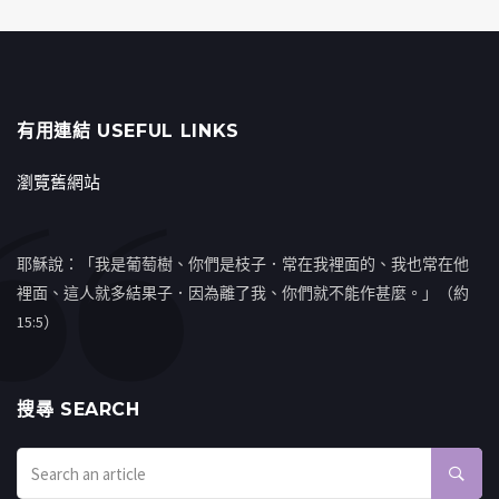
有用連結 USEFUL LINKS
瀏覽舊網站
耶穌說：「我是葡萄樹、你們是枝子．常在我裡面的、我也常在他
裡面、這人就多結果子．因為離了我、你們就不能作甚麼。」（約
15:5）
搜㝷 SEARCH